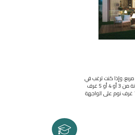
8 فيلا و200 قصر على الواجهة البحرية، وجميعها موزعة على 1.207 متر مربع. وإذا كنت ترغب في
اختيار منزلك من بين الفلل شبه المنفصلة أو التاون هاوس، يمكنك شراء أحد المنازل المكونة من 3 أو 4 أو 5 غرف
نوم. ولكن إذا كنت تبحث عن منزل أكبر، يمكنك الاختيار من بين القصور التي تضم 5 أو 6 أو 7 غرف نوم على الواجهة