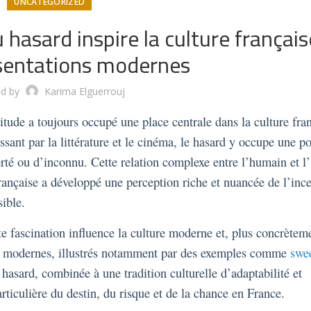
UNCATEGORIZED
hasard inspire la culture français
sentations modernes
ed by
Karima Elguerrouj
titude a toujours occupé une place centrale dans la culture fra
sant par la littérature et le cinéma, le hasard y occupe une po
té ou d’inconnu. Cette relation complexe entre l’humain et l’
française a développé une perception riche et nuancée de l’ince
sible.
te fascination influence la culture moderne et, plus concrèteme
ard modernes, illustrés notamment par des exemples comme
swe
asard, combinée à une tradition culturelle d’adaptabilité et
rticulière du destin, du risque et de la chance en France.