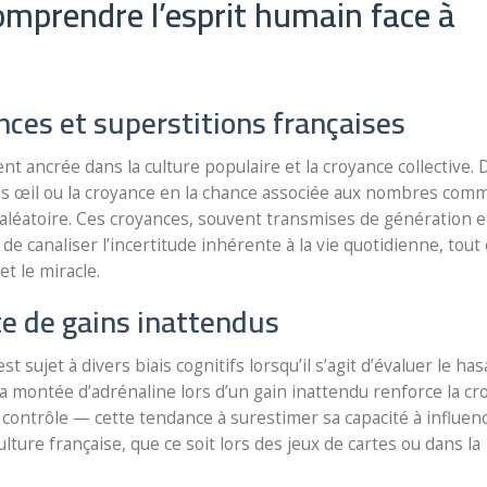
omprendre l’esprit humain face à
nces et superstitions françaises
t ancrée dans la culture populaire et la croyance collective. 
ais œil ou la croyance en la chance associée aux nombres comm
’aléatoire. Ces croyances, souvent transmises de génération 
de canaliser l’incertitude inhérente à la vie quotidienne, tout
t le miracle.
nte de gains inattendus
ujet à divers biais cognitifs lorsqu’il s’agit d’évaluer le has
: la montée d’adrénaline lors d’un gain inattendu renforce la c
 de contrôle — cette tendance à surestimer sa capacité à influen
ture française, que ce soit lors des jeux de cartes ou dans la