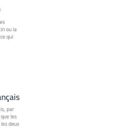
n
ges
in ou la
ce qui
ançais
is, par
 que les
 les deux