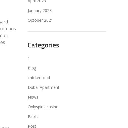
April 2023
January 2023
October 2021
sard
rit dans
 du «
Categories
les
1
a
Blog
chickenroad
Dubai Apartment
News
Onlyspins casino
Pablic
Post
libre