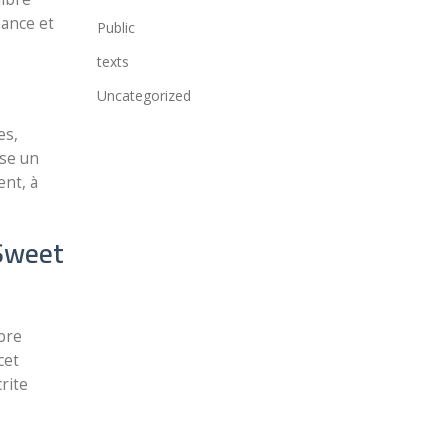
hance et
Public
texts
Uncategorized
es,
ose un
ent, à
 Sweet
bre
cet
rite