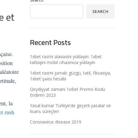
e et
SEARCH
Recent Posts
nçaise.
1xbet rəsmi əlavəsini yükləyin: 1xbet
sition
tətbiqini mobil cihazınıza yükləyin
aléatoire
1xbet rəsmi jurnalı: güzgü, tətil, fiksasiya,
1xbet şəxsi hesabı
rtitude,
Qeydiyyat zamanı 1xBet Promo Kodu
Endirim 2023
nt, la
Yasal kumar Türkiye’de geçerli yasalar ve
et rush
lisans süreçleri
Coronavirus disease 2019