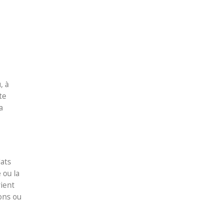
, à
te
a
lats
 ou la
ient
sons ou