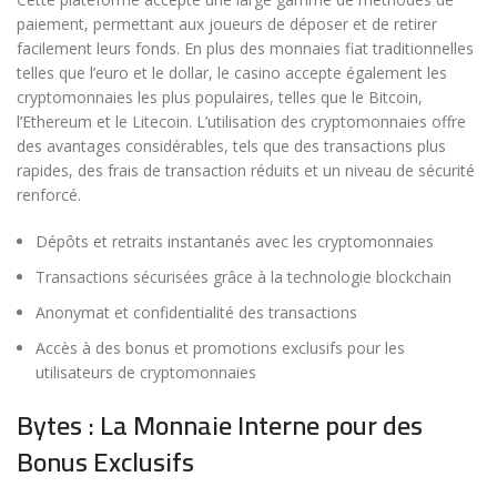
paiement, permettant aux joueurs de déposer et de retirer
facilement leurs fonds. En plus des monnaies fiat traditionnelles
telles que l’euro et le dollar, le casino accepte également les
cryptomonnaies les plus populaires, telles que le Bitcoin,
l’Ethereum et le Litecoin. L’utilisation des cryptomonnaies offre
des avantages considérables, tels que des transactions plus
rapides, des frais de transaction réduits et un niveau de sécurité
renforcé.
Dépôts et retraits instantanés avec les cryptomonnaies
Transactions sécurisées grâce à la technologie blockchain
Anonymat et confidentialité des transactions
Accès à des bonus et promotions exclusifs pour les
utilisateurs de cryptomonnaies
Bytes : La Monnaie Interne pour des
Bonus Exclusifs