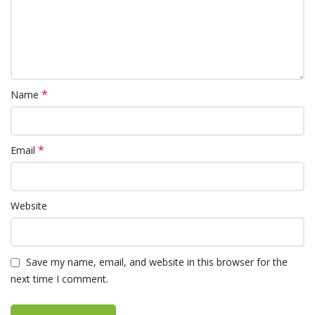
*
Name
*
Email
Website
Save my name, email, and website in this browser for the
next time I comment.