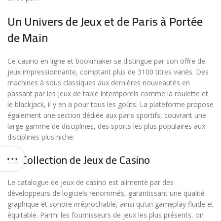
Un Univers de Jeux et de Paris à Portée
de Main
Ce casino en ligne et bookmaker se distingue par son offre de
jeux impressionnante, comptant plus de 3100 titres variés. Des
machines à sous classiques aux dernières nouveautés en
passant par les jeux de table intemporels comme la roulette et
le blackjack, il y en a pour tous les goûts. La plateforme propose
également une section dédiée aux paris sportifs, couvrant une
large gamme de disciplines, des sports les plus populaires aux
disciplines plus niche.
La Collection de Jeux de Casino
Le catalogue de jeux de casino est alimenté par des
développeurs de logiciels renommés, garantissant une qualité
graphique et sonore irréprochable, ainsi qu’un gameplay fluide et
équitable. Parmi les fournisseurs de jeux les plus présents, on