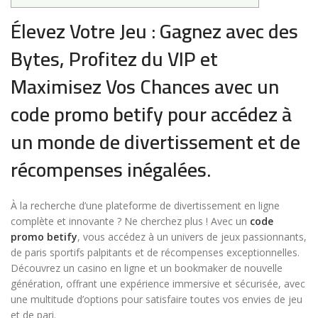
Élevez Votre Jeu : Gagnez avec des
Bytes, Profitez du VIP et
Maximisez Vos Chances avec un
code promo betify pour accédez à
un monde de divertissement et de
récompenses inégalées.
À la recherche d’une plateforme de divertissement en ligne
complète et innovante ? Ne cherchez plus ! Avec un
code
promo betify
, vous accédez à un univers de jeux passionnants,
de paris sportifs palpitants et de récompenses exceptionnelles.
Découvrez un casino en ligne et un bookmaker de nouvelle
génération, offrant une expérience immersive et sécurisée, avec
une multitude d’options pour satisfaire toutes vos envies de jeu
et de pari.