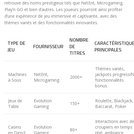
retrouve des noms prestigieux tels que NetEnt, Microgaming,
Play’n GO et bien d’autres. Les joueurs pourront ainsi profiter
d’une expérience de jeu immersive et captivante, avec des
thèmes variés et des fonctionnalités innovantes.
NOMBRE
TYPE DE
CARACTÉRISTIQU
FOURNISSEUR
DE
JEU
PRINCIPALES
TITRES
Thèmes variés,
Machines
NetEnt,
jackpots progressifs
2000+
à Sous
Microgaming
fonctionnalités
bonus
Jeux de
Evolution
Roulette, Blackjack,
150+
Table
Gaming
Baccarat, Poker
Interactions avec d
Casino
Evolution
croupiers en temps
80+
en Direct
Gaming
réel, ambiance