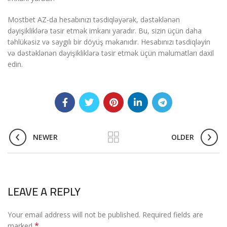
Mostbet AZ-da hesabınızı təsdiqləyərək, dəstəklənən
dəyişikliklərə təsir etmək imkanı yaradır. Bu, sizin üçün daha
təhlükəsiz və saygılı bir döyüş məkanıdır. Hesabınızı təsdiqləyin
və dəstəklənən dəyişikliklərə təsir etmək üçün məlumatları daxil
edin.
NEWER
OLDER
LEAVE A REPLY
Your email address will not be published.
Required fields are
*
marked