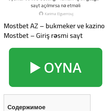
sayt açılmırsa nə etməli
Karima Elguerrouj
Mostbet AZ – bukmeker ve kazino
Mostbet – Giriş rəsmi sayt
▶️ OYNA
Содержимое