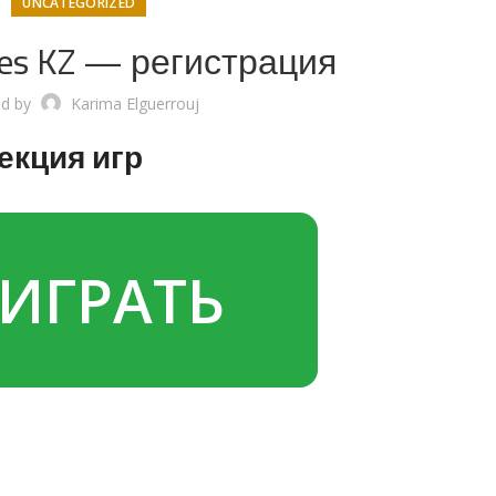
UNCATEGORIZED
es KZ — регистрация
ed by
Karima Elguerrouj
лекция игр
 ИГРАТЬ