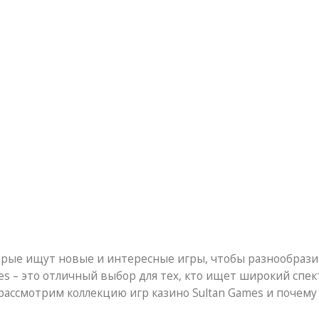
торые ищут новые и интересные игры, чтобы разнообрази
mes – это отличный выбор для тех, кто ищет широкий спек
рассмотрим коллекцию игр казино Sultan Games и почему