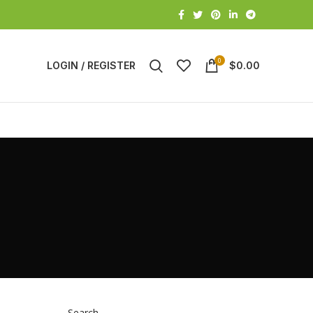
0
LOGIN / REGISTER
$
0.00
Search