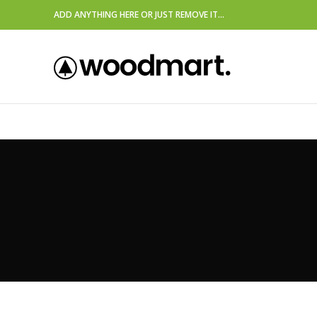
ADD ANYTHING HERE OR JUST REMOVE IT…
HOME
KA HOMES
APARTMENTS
HOMES
CO