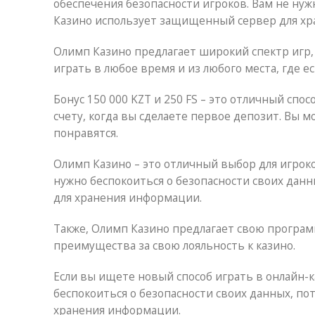
обеспечения безопасности игроков. Вам не нуж
Казино использует защищенный сервер для х
Олимп Казино предлагает широкий спектр игр, 
играть в любое время и из любого места, где е
Бонус 150 000 KZT и 250 FS – это отличный спо
счету, когда вы сделаете первое депозит. Вы 
понравятся.
Олимп Казино – это отличный выбор для игроко
нужно беспокоиться о безопасности своих дан
для хранения информации.
Также, Олимп Казино предлагает свою программ
преимущества за свою лояльность к казино.
Если вы ищете новый способ играть в онлайн-к
беспокоиться о безопасности своих данных, п
хранения информации.