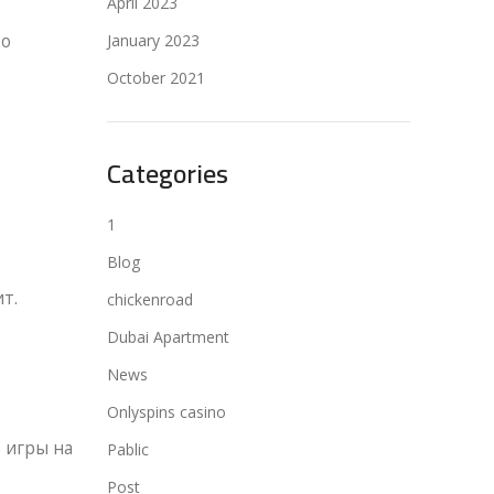
April 2023
January 2023
во
October 2021
Categories
1
Blog
т.
chickenroad
Dubai Apartment
News
Onlyspins casino
 игры на
Pablic
Post