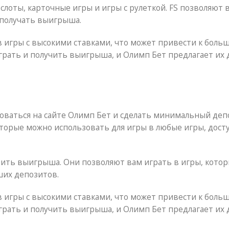
слоты, карточные игры и игры с рулеткой. FS позволяют 
 получать выигрыша.
 игры с высокими ставками, что может привести к боль
грать и получить выигрыша, и Олимп Бет предлагает их 
роваться на сайте Олимп Бет и сделать минимальный деп
которые можно использовать для игры в любые игры, дост
учить выигрыша. Они позволяют вам играть в игры, кото
ших депозитов.
 игры с высокими ставками, что может привести к боль
грать и получить выигрыша, и Олимп Бет предлагает их 