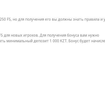
250 FS, но для получения его вы должны знать правила и 
FS для новых игроков. Для получения бонуса вам нужно
ать минимальный депозит 1 000 KZT. Бонус будет начисл