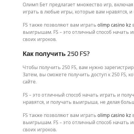
Олимп Бет предлагает множество игр, включая 
играть в любые игры, которые вам нравятся, и
FS также позволяют вам играть
olimp casino kz
в
выигрышам. FS – это отличный способ начать и
своих игроков.
Как получить 250 FS?
Чтобы получить 250 FS, вам нужно зарегистри
Затем, вы сможете получить доступ к 250 FS, 
сайте.
FS – это отличный способ начать играть и пол
нравятся, и получать выигрыша, не делая боль
FS также позволяют вам играть
olimp casino kz
в
выигрышам. FS – это отличный способ начать и
своих игроков.