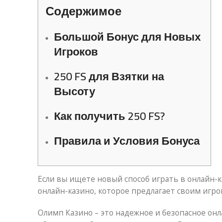
Содержимое
Большой Бонус для Новых
Игроков
250 FS для Взятки на
Высоту
Как получить 250 FS?
Правила и Условия Бонуса
Если вы ищете новый способ играть в онлайн-к
онлайн-казино, которое предлагает своим игро
Олимп Казино – это надежное и безопасное он