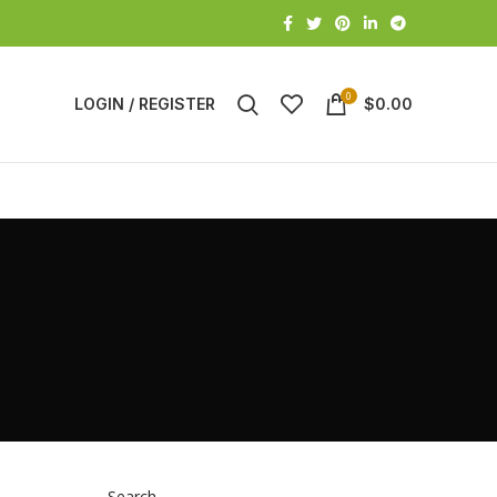
0
LOGIN / REGISTER
$
0.00
Search