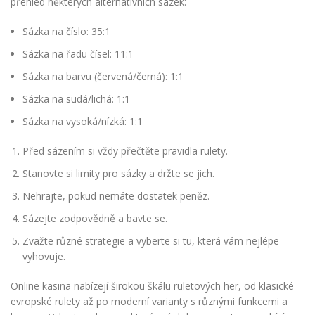
přehled některých alternativních sázek:
Sázka na číslo: 35:1
Sázka na řadu čísel: 11:1
Sázka na barvu (červená/černá): 1:1
Sázka na sudá/lichá: 1:1
Sázka na vysoká/nízká: 1:1
Před sázením si vždy přečtěte pravidla rulety.
Stanovte si limity pro sázky a držte se jich.
Nehrajte, pokud nemáte dostatek peněz.
Sázejte zodpovědně a bavte se.
Zvažte různé strategie a vyberte si tu, která vám nejlépe
vyhovuje.
Online kasina nabízejí širokou škálu ruletových her, od klasické
evropské rulety až po moderní varianty s různými funkcemi a