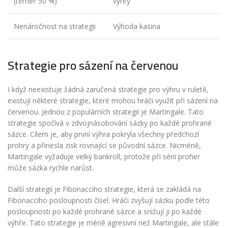
(téměř 50 %)
výhry
Nenáročnost na strategii
Výhoda kasina
Strategie pro sázení na červenou
I když neexistuje žádná zaručená strategie pro výhru v ruletě,
existují některé strategie, které mohou hráči využít při sázení na
červenou. Jednou z populárních strategií je Martingale. Tato
strategie spočívá v zdvojnásobování sázky po každé prohrané
sázce. Cílem je, aby první výhra pokryla všechny předchozí
prohry a přinesla zisk rovnající se původní sázce. Nicméně,
Martingale vyžaduje velký bankroll, protože při sérii proher
může sázka rychle narůst.
Další strategií je Fibonacciho strategie, která se zakládá na
Fibonacciho posloupnosti čísel. Hráči zvyšují sázku podle této
posloupnosti po každé prohrané sázce a snižují ji po každé
výhře. Tato strategie je méně agresivní než Martingale, ale stále