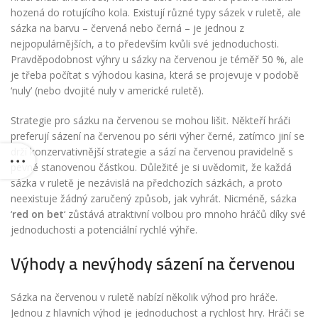
hozená do rotujícího kola. Existují různé typy sázek v ruletě, ale
sázka na barvu – červená nebo černá – je jednou z
nejpopulárnějších, a to především kvůli své jednoduchosti.
Pravděpodobnost výhry u sázky na červenou je téměř 50 %, ale
je třeba počítat s výhodou kasina, která se projevuje v podobě
‘nuly’ (nebo dvojité nuly v americké ruletě).
Strategie pro sázku na červenou se mohou lišit. Někteří hráči
preferují sázení na červenou po sérii výher černé, zatímco jiní se
drží konzervativnější strategie a sází na červenou pravidelně s
pevně stanovenou částkou. Důležité je si uvědomit, že každá
sázka v ruletě je nezávislá na předchozích sázkách, a proto
neexistuje žádný zaručený způsob, jak vyhrát. Nicméně, sázka
‘
red on bet
‘ zůstává atraktivní volbou pro mnoho hráčů díky své
jednoduchosti a potenciální rychlé výhře.
Výhody a nevýhody sázení na červenou
Sázka na červenou v ruletě nabízí několik výhod pro hráče.
Jednou z hlavních výhod je jednoduchost a rychlost hry. Hráči se