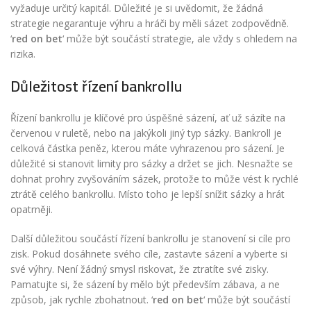
vyžaduje určitý kapitál. Důležité je si uvědomit, že žádná
strategie negarantuje výhru a hráči by měli sázet zodpovědně.
‘
red on bet
‘ může být součástí strategie, ale vždy s ohledem na
rizika.
Důležitost řízení bankrollu
Řízení bankrollu je klíčové pro úspěšné sázení, ať už sázíte na
červenou v ruletě, nebo na jakýkoli jiný typ sázky. Bankroll je
celková částka peněz, kterou máte vyhrazenou pro sázení. Je
důležité si stanovit limity pro sázky a držet se jich. Nesnažte se
dohnat prohry zvyšováním sázek, protože to může vést k rychlé
ztrátě celého bankrollu. Místo toho je lepší snížit sázky a hrát
opatrněji.
Další důležitou součástí řízení bankrollu je stanovení si cíle pro
zisk. Pokud dosáhnete svého cíle, zastavte sázení a vyberte si
své výhry. Není žádný smysl riskovat, že ztratíte své zisky.
Pamatujte si, že sázení by mělo být především zábava, a ne
způsob, jak rychle zbohatnout. ‘
red on bet
‘ může být součástí