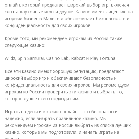
онлайн, который предлагает широкий выбор игр, включая
слоты, карточные игры и другие. Казино имеет лицензию на
игорный бизнес в Мальте и обеспечивает безопасность и
конфиденциальность для своих игроков.
Кроме того, мы рекомендуем игрокам из России также
следующие казино:
Wildz, Spin Samurai, Casino Lab, Rabcat и Play Fortuna.
Все эти казино имеют хорошую репутацию, предлагают
широкий выбор игр и обеспечивают безопасность и
конфиденциальность для своих игроков. Мы рекомендуем
игрокам из России проверить эти казино и выбрать то,
которое лучше всего подходит им.
Играть на деньги в казино онлайн – это безопасно и
надежно, если выбрать правильное казино. Мы
рекомендуем игрокам из России выбрать из списка лучших
казино, которые мы подготовили, и начать играть на
деньги.