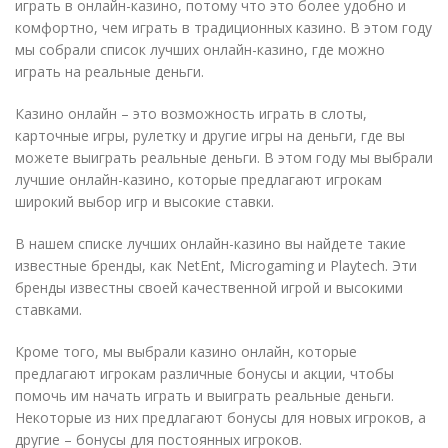
играть в онлайн-казино, потому что это более удобно и
комфортно, чем играть в традиционных казино. В этом году
мы собрали список лучших онлайн-казино, где можно
играть на реальные деньги.
Казино онлайн – это возможность играть в слоты,
карточные игры, рулетку и другие игры на деньги, где вы
можете выиграть реальные деньги. В этом году мы выбрали
лучшие онлайн-казино, которые предлагают игрокам
широкий выбор игр и высокие ставки.
В нашем списке лучших онлайн-казино вы найдете такие
известные бренды, как NetEnt, Microgaming и Playtech. Эти
бренды известны своей качественной игрой и высокими
ставками.
Кроме того, мы выбрали казино онлайн, которые
предлагают игрокам различные бонусы и акции, чтобы
помочь им начать играть и выиграть реальные деньги.
Некоторые из них предлагают бонусы для новых игроков, а
другие – бонусы для постоянных игроков.