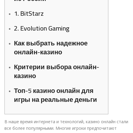
1.
BitStarz
2.
Evolution Gaming
Как выбрать надежное
онлайн-казино
Критерии выбора онлайн-
казино
Топ-5 казино онлайн для
игры на реальные деньги
В наше время интернета и технологий, казино онлайн стали
все более популярными. Многие игроки предпочитают