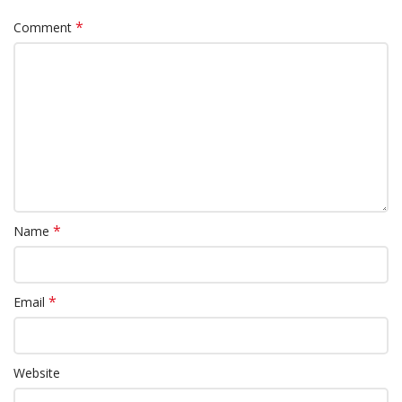
*
Comment
*
Name
*
Email
Website