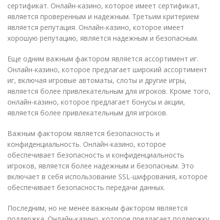
сертификат. Онлайн-казино, которое имеет сертификат,
является проверенным и надежным. Третьим критерием
является репутация. Онлайн-казино, которое имеет
хорошую репутацию, является надежным и безопасным.
Еще одним важным фактором является ассортимент иг.
Онлайн-казино, которое предлагает широкий ассортимент
иг, включая игровые автоматы, слоты и другие игры,
является более привлекательным для игроков. Кроме того,
онлайн-казино, которое предлагает бонусы и акции,
является более привлекательным для игроков.
Важным фактором является безопасность и
конфиденциальность. Онлайн-казино, которое
обеспечивает безопасность и конфиденциальность
игроков, является более надежным и безопасным. Это
включает в себя использование SSL-шифрования, которое
обеспечивает безопасность передачи данных.
Последним, но не менее важным фактором является
поддержка. Онлайн-казино, которое предлагает поддержку