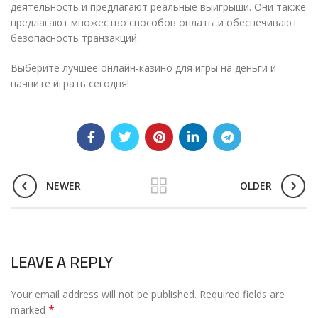
деятельность и предлагают реальные выигрыши. Они также
предлагают множество способов оплаты и обеспечивают
безопасность транзакций.
Выберите лучшее онлайн-казино для игры на деньги и
начните играть сегодня!
NEWER
OLDER
LEAVE A REPLY
Your email address will not be published.
Required fields are
*
marked