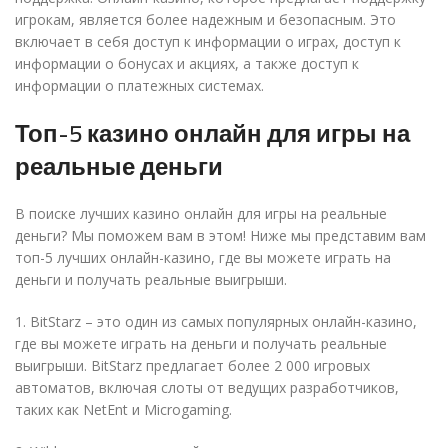
игрокам, является более надежным и безопасным. Это
включает в себя доступ к информации о играх, доступ к
информации о бонусах и акциях, а также доступ к
информации о платежных системах.
Топ-5 казино онлайн для игры на
реальные деньги
В поиске лучших казино онлайн для игры на реальные
деньги? Мы поможем вам в этом! Ниже мы представим вам
топ-5 лучших онлайн-казино, где вы можете играть на
деньги и получать реальные выигрыши.
1. BitStarz – это один из самых популярных онлайн-казино,
где вы можете играть на деньги и получать реальные
выигрыши. BitStarz предлагает более 2 000 игровых
автоматов, включая слоты от ведущих разработчиков,
таких как NetEnt и Microgaming.