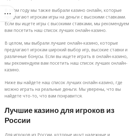
В этом году мы также выбрали казино онлайн, которые
предлагают игрокам игры на деньги с высокими ставками.
Если вы ищете игры с высокими ставками, мы рекомендуем
вам посетить наш список лучших онлайн-казино.
В целом, мы выбрали лучшие онлайн-казино, которые
предлагают игрокам широкий выбор игр, высокие ставки и
различные бонусы. Если вы ищете играть в онлайн-казино,
мы рекомендуем вам посетить наш список лучших онлайн-
казино.
Ниже вы найдете наш список лучших онлайн-казино, где
можно играть на реальные деньги. Мы уверены, что вы
найдете что-то, что вам понравится.
Лучшие казино для игроков из
России
Для игроков из России, которые ищут надежные и