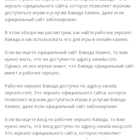
зеркало официального сайта, которое позволяет игрокам
доступаться играм и услугам Вавада Казино, даже если
официальный сайт заблокирован.
В этом обзоре мы рассмотрим, как найти рабочее зеркало
Вавада и как использовать его для игры в онлайн-казино.
Если вы ищете официальный сайт Вавада Казино, то вам
нужно знать, что он доступен по адресу vavada.com.
Однако, не все игроки знают, что Вавада официальный сайт
имеет и рабочее зеркало.
Рабочее зеркало Вавада доступно по адресу vavada
зеркало.com. Это зеркало официального сайта, которое
позволяет игрокам доступаться играм и услугам Вавада
Казино, даже если официальный сайт заблокирован.
Если вы ищете вход на рабочее зеркало Вавада, то вам
нужно знать, что вход доступен по адресу vavada вход.com.
Это зеркало официального сайта, которое позволяет