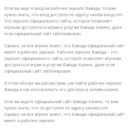
Если вы ищете вход на рабочее зеркало Вавада, то вам
нужно знать, что вход доступен по адресу vavada вход.com.
Это зеркало официального сайта, которое позволяет
игрокам доступаться играм и услугам Вавада Казино, даже
если официальный сайт заблокирован.
Однако, не все игроки знают, что Вавада официальный сайт
имеет и рабочее зеркало. Рабочее зеркало Вавада – это
зеркало официального сайта, которое позволяет игрокам
доступаться играм и услугам Вавада Казино, даже если
официальный сайт заблокирован.
В этом обзоре мы рассмотрим, как найти рабочее зеркало
Вавада и как использовать его для игры в онлайн-казино.
Если вы ищете официальный сайт Вавада Казино, то вам
нужно знать, что он доступен по адресу vavada.com.
Однако, не все игроки знают, что Вавада официальный сайт
имеет и рабочее зеркало.