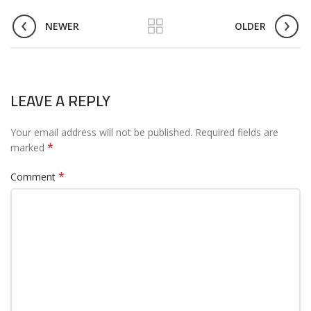
NEWER
OLDER
LEAVE A REPLY
Your email address will not be published.
Required fields are
*
marked
*
Comment