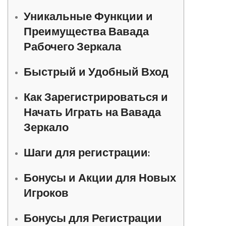
Уникальные Функции и
Преимущества Вавада
Рабочего Зеркала
Быстрый и Удобный Вход
Как Зарегистрироваться и
Начать Играть на Вавада
Зеркало
Шаги для регистрации:
Бонусы и Акции для Новых
Игроков
Бонусы для Регистрации