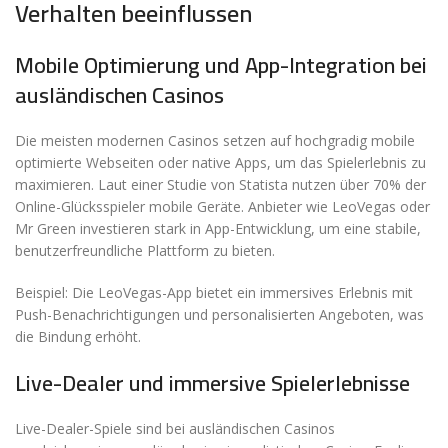
Verhalten beeinflussen
Mobile Optimierung und App-Integration bei
ausländischen Casinos
Die meisten modernen Casinos setzen auf hochgradig mobile
optimierte Webseiten oder native Apps, um das Spielerlebnis zu
maximieren. Laut einer Studie von Statista nutzen über 70% der
Online-Glücksspieler mobile Geräte. Anbieter wie LeoVegas oder
Mr Green investieren stark in App-Entwicklung, um eine stabile,
benutzerfreundliche Plattform zu bieten.
Beispiel: Die LeoVegas-App bietet ein immersives Erlebnis mit
Push-Benachrichtigungen und personalisierten Angeboten, was
die Bindung erhöht.
Live-Dealer und immersive Spielerlebnisse
Live-Dealer-Spiele sind bei ausländischen Casinos