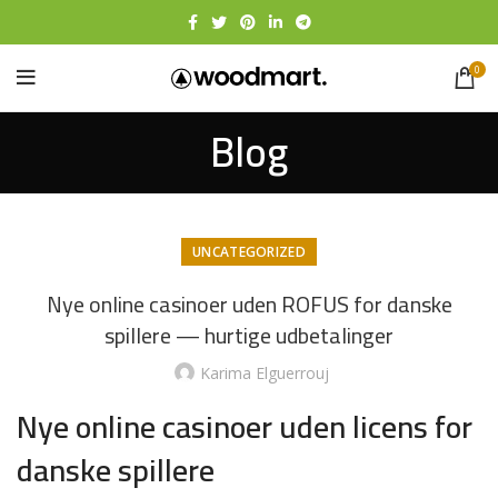
0
Blog
UNCATEGORIZED
Nye online casinoer uden ROFUS for danske
spillere — hurtige udbetalinger
Karima Elguerrouj
Nye online casinoer uden licens for
danske spillere