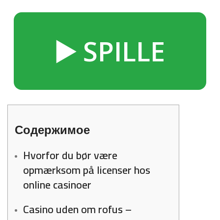
▶️ SPILLE
Содержимое
Hvorfor du bør være
opmærksom på licenser hos
online casinoer
Casino uden om rofus –