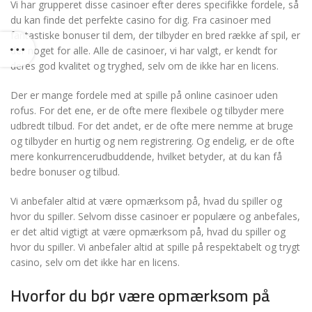
Vi har grupperet disse casinoer efter deres specifikke fordele, så
du kan finde det perfekte casino for dig. Fra casinoer med
fantastiske bonuser til dem, der tilbyder en bred række af spil, er
der noget for alle. Alle de casinoer, vi har valgt, er kendt for
deres god kvalitet og tryghed, selv om de ikke har en licens.
Der er mange fordele med at spille på online casinoer uden
rofus. For det ene, er de ofte mere flexibele og tilbyder mere
udbredt tilbud. For det andet, er de ofte mere nemme at bruge
og tilbyder en hurtig og nem registrering. Og endelig, er de ofte
mere konkurrencerudbuddende, hvilket betyder, at du kan få
bedre bonuser og tilbud.
Vi anbefaler altid at være opmærksom på, hvad du spiller og
hvor du spiller. Selvom disse casinoer er populære og anbefales,
er det altid vigtigt at være opmærksom på, hvad du spiller og
hvor du spiller. Vi anbefaler altid at spille på respektabelt og trygt
casino, selv om det ikke har en licens.
Hvorfor du bør være opmærksom på