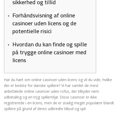
sikkerhed og tillid
Forhåndsvisning af online
casinoer uden licens og de
potentielle risici
Hvordan du kan finde og spille
på trygge online casinoer med
licens
Har du hørt om online casinoer uden licens og vil du vide, hvilke
der er bedste for danske spillere? Vi har samlet de mest
anbefalede online casinoer uden rofus, der tilbyder nem
udbetaling og en tryg spillemiljø. Disse casinoer er ikke
registrerede i en licens, men de er stadig meget populære blandt
spillere på grund af deres udbredte tilbud og spil.