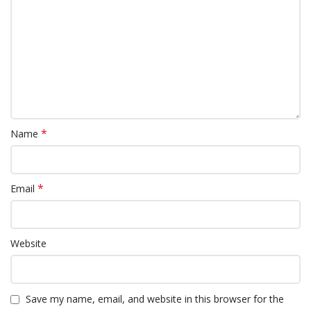
*
Name
*
Email
Website
Save my name, email, and website in this browser for the