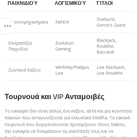
ΠΑΙΧΝΙΔΙΟΎ
ΛΟΓΙΣΜΙΚΟΎ
ΤΊΤΛΟΙ
Starburst,
Φρουτομηχανήματα
NetEnt
Gonzo’s Quest
Blackjack,
Επιτραπέζια
Evolution
Roulette,
Παιχνίδια
Gaming
Baccarat
Winfinity/Platipus
Live Blackjack,
Ζωντανά Καζίνο
Live
Live Roulette
Τουρνουά και VIP Ανταμοιβές
Το savaspin δεν είναι απλώς ένα καζίνο, αλλά και μια κοινότητα
παικτών που ανταγωνίζονται για ελκυστικά έπαθλα. Τα τακτικά
τουρνουά που διοργανώνονται προσφέρουν στους παίκτες
την ευκαιρία να δοκιμάσουν τις ικανότητές τους και να