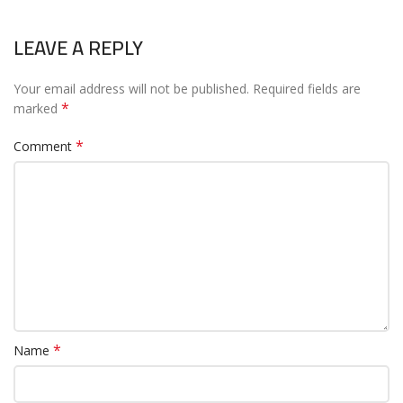
LEAVE A REPLY
Your email address will not be published.
Required fields are
*
marked
*
Comment
*
Name