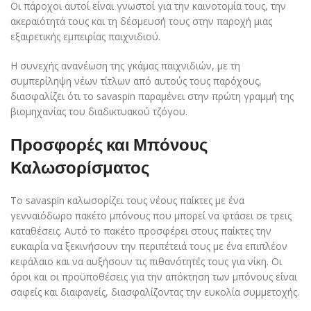
Οι πάροχοι αυτοί είναι γνωστοί για την καινοτομία τους, την
ακεραιότητά τους και τη δέσμευσή τους στην παροχή μιας
εξαιρετικής εμπειρίας παιχνιδιού.
Η συνεχής ανανέωση της γκάμας παιχνιδιών, με τη
συμπερίληψη νέων τίτλων από αυτούς τους παρόχους,
διασφαλίζει ότι το savaspin παραμένει στην πρώτη γραμμή της
βιομηχανίας του διαδικτυακού τζόγου.
Προσφορές και Μπόνους
Καλωσορίσματος
Το savaspin καλωσορίζει τους νέους παίκτες με ένα
γενναιόδωρο πακέτο μπόνους που μπορεί να φτάσει σε τρεις
καταθέσεις. Αυτό το πακέτο προσφέρει στους παίκτες την
ευκαιρία να ξεκινήσουν την περιπέτειά τους με ένα επιπλέον
κεφάλαιο και να αυξήσουν τις πιθανότητές τους για νίκη. Οι
όροι και οι προϋποθέσεις για την απόκτηση των μπόνους είναι
σαφείς και διαφανείς, διασφαλίζοντας την ευκολία συμμετοχής.