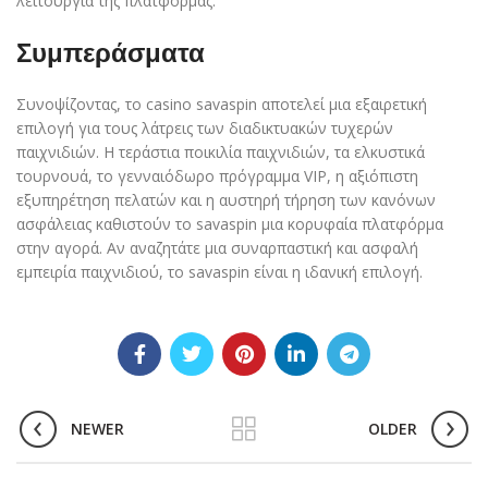
λειτουργία της πλατφόρμας.
Συμπεράσματα
Συνοψίζοντας, το casino savaspin αποτελεί μια εξαιρετική
επιλογή για τους λάτρεις των διαδικτυακών τυχερών
παιχνιδιών. Η τεράστια ποικιλία παιχνιδιών, τα ελκυστικά
τουρνουά, το γενναιόδωρο πρόγραμμα VIP, η αξιόπιστη
εξυπηρέτηση πελατών και η αυστηρή τήρηση των κανόνων
ασφάλειας καθιστούν το savaspin μια κορυφαία πλατφόρμα
στην αγορά. Αν αναζητάτε μια συναρπαστική και ασφαλή
εμπειρία παιχνιδιού, το savaspin είναι η ιδανική επιλογή.
NEWER
OLDER