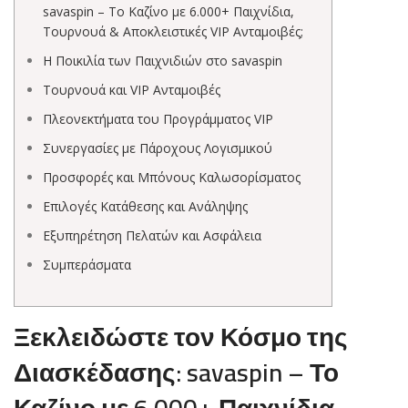
savaspin – Το Καζίνο με 6.000+ Παιχνίδια,
Τουρνουά & Αποκλειστικές VIP Ανταμοιβές;
Η Ποικιλία των Παιχνιδιών στο savaspin
Τουρνουά και VIP Ανταμοιβές
Πλεονεκτήματα του Προγράμματος VIP
Συνεργασίες με Πάροχους Λογισμικού
Προσφορές και Μπόνους Καλωσορίσματος
Επιλογές Κατάθεσης και Ανάληψης
Εξυπηρέτηση Πελατών και Ασφάλεια
Συμπεράσματα
Ξεκλειδώστε τον Κόσμο της
Διασκέδασης: savaspin – Το