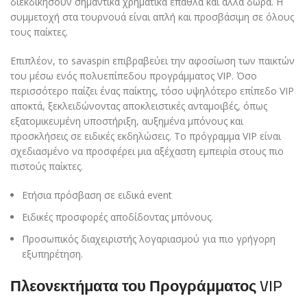
διεκδικήσουν σημαντικά χρηματικά έπαθλα και άλλα δώρα. Η
συμμετοχή στα τουρνουά είναι απλή και προσβάσιμη σε όλους
τους παίκτες.
Επιπλέον, το savaspin επιβραβεύει την αφοσίωση των παικτών
του μέσω ενός πολυεπίπεδου προγράμματος VIP. Όσο
περισσότερο παίζει ένας παίκτης, τόσο υψηλότερο επίπεδο VIP
αποκτά, ξεκλειδώνοντας αποκλειστικές ανταμοιβές, όπως
εξατομικευμένη υποστήριξη, αυξημένα μπόνους και
προσκλήσεις σε ειδικές εκδηλώσεις. Το πρόγραμμα VIP είναι
σχεδιασμένο να προσφέρει μια αξέχαστη εμπειρία στους πιο
πιστούς παίκτες.
Ετήσια πρόσβαση σε ειδικά event
Ειδικές προσφορές αποδίδοντας μπόνους.
Προσωπικός διαχειριστής λογαριασμού για πιο γρήγορη
εξυπηρέτηση.
Πλεονεκτήματα του Προγράμματος VIP