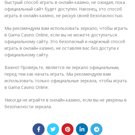
быстрый способ играть в онлайн-казино, не ожидая, пока
официальный сайт будет доступен. Наконец, это способ
играть в онлайн-казино, не рискуя своей безопасностью.
Мы рекомендуем вам использовать зеркало, чтобы играть
в Gama Casino Online, если вы не можете доступаться
официальному сайту. Это безопасный и надежный способ
играть в онлайн-казино, не оставляя вас без доступа к
официальному сайту.
Важно! Проверьте, является ли зеркало официальным,
перед тем как начать играть. Мы рекомендуем вам
использовать только официальные зеркала, чтобы играть
в Gama Casino Online.
Никогда не играйте в онлайн-казино, если вы не уверены в
безопасности зеркала.