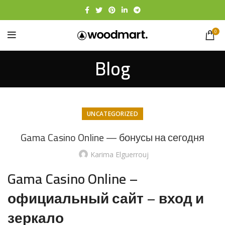
0
Blog
UNCATEGORIZED
Gama Casino Online — бонусы на сегодня
Karima Elguerrouj
Gama Casino Online –
официальный сайт – вход и
зеркало