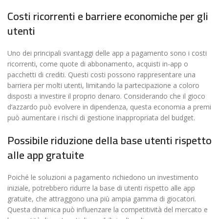
Costi ricorrenti e barriere economiche per gli
utenti
Uno dei principali svantaggi delle app a pagamento sono i costi
ricorrenti, come quote di abbonamento, acquisti in-app o
pacchetti di crediti. Questi costi possono rappresentare una
barriera per molti utenti, limitando la partecipazione a coloro
disposti a investire il proprio denaro. Considerando che il gioco
d’azzardo può evolvere in dipendenza, questa economia a premi
può aumentare i rischi di gestione inappropriata del budget.
Possibile riduzione della base utenti rispetto
alle app gratuite
Poiché le soluzioni a pagamento richiedono un investimento
iniziale, potrebbero ridurre la base di utenti rispetto alle app
gratuite, che attraggono una più ampia gamma di giocatori.
Questa dinamica può influenzare la competitività del mercato e