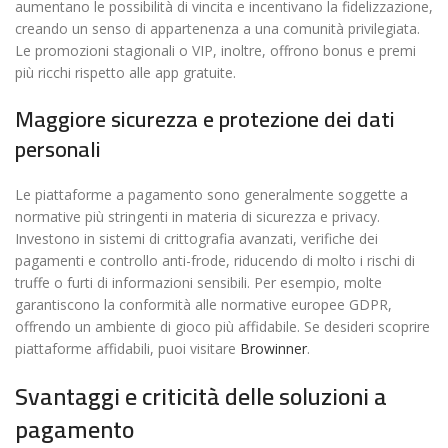
aumentano le possibilità di vincita e incentivano la fidelizzazione,
creando un senso di appartenenza a una comunità privilegiata.
Le promozioni stagionali o VIP, inoltre, offrono bonus e premi
più ricchi rispetto alle app gratuite.
Maggiore sicurezza e protezione dei dati
personali
Le piattaforme a pagamento sono generalmente soggette a
normative più stringenti in materia di sicurezza e privacy.
Investono in sistemi di crittografia avanzati, verifiche dei
pagamenti e controllo anti-frode, riducendo di molto i rischi di
truffe o furti di informazioni sensibili. Per esempio, molte
garantiscono la conformità alle normative europee GDPR,
offrendo un ambiente di gioco più affidabile. Se desideri scoprire
piattaforme affidabili, puoi visitare
Browinner
.
Svantaggi e criticità delle soluzioni a
pagamento