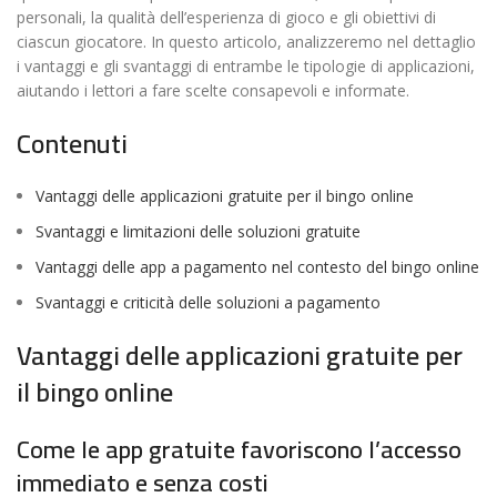
personali, la qualità dell’esperienza di gioco e gli obiettivi di
ciascun giocatore. In questo articolo, analizzeremo nel dettaglio
i vantaggi e gli svantaggi di entrambe le tipologie di applicazioni,
aiutando i lettori a fare scelte consapevoli e informate.
Contenuti
Vantaggi delle applicazioni gratuite per il bingo online
Svantaggi e limitazioni delle soluzioni gratuite
Vantaggi delle app a pagamento nel contesto del bingo online
Svantaggi e criticità delle soluzioni a pagamento
Vantaggi delle applicazioni gratuite per
il bingo online
Come le app gratuite favoriscono l’accesso
immediato e senza costi