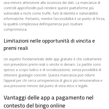
una minore attenzione alla sicurezza dei dati. La mancanza di
controlli approfonditi può rendere queste piattaforme più
vulnerabili a rischi come truffe, furti di identità e vulnerabilità
informatiche. Pertanto, mentre l’accessibilità è un punto di forza,
la qualità complessiva dell’esperienza può risultare
compromessa.
Limitazioni nelle opportunità di vincita e
premi reali
Un aspetto fondamentale delle app gratuite è che solitamente
non prevedono premi reali o vincite in denaro. Le partite sono
spesso a scopo ludico e di socializzazione, senza possibilità di
ottenere guadagni concreti. Questa mancanza può ridurre
l’appeal per chi cerca un’esperienza di gioco più remunerativa e
una pressione minore dal punto di vista etico e legale.
Vantaggi delle app a pagamento nel
contesto del bingo online