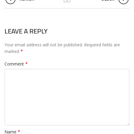
LEAVE A REPLY
Your email address will not be published.
Required fields are
*
marked
*
Comment
*
Name