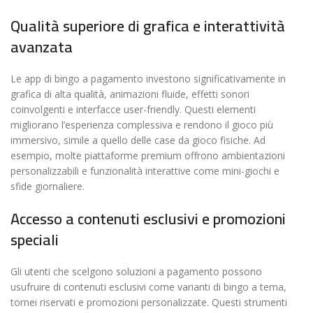
Qualità superiore di grafica e interattività
avanzata
Le app di bingo a pagamento investono significativamente in
grafica di alta qualità, animazioni fluide, effetti sonori
coinvolgenti e interfacce user-friendly. Questi elementi
migliorano l’esperienza complessiva e rendono il gioco più
immersivo, simile a quello delle case da gioco fisiche. Ad
esempio, molte piattaforme premium offrono ambientazioni
personalizzabili e funzionalità interattive come mini-giochi e
sfide giornaliere.
Accesso a contenuti esclusivi e promozioni
speciali
Gli utenti che scelgono soluzioni a pagamento possono
usufruire di contenuti esclusivi come varianti di bingo a tema,
tornei riservati e promozioni personalizzate. Questi strumenti