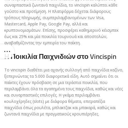
συναρπαστικά ζωντανά παιχνίδια, το vincispin καλύπτει κάθε
γούστο και προτίμηση. Η πλατφόρμα δέχεται διάφορους
τρόπους πληρωμής, συμπεριλαμβανομένων των Visa,
Mastercard, Apple Pay, Google Pay, αλλά και
κρυπτονομισμάτων. Επίσης, προσφέρει καθημερινό κέισμπεκ
έως και 25% και μία ποικιλία τουρνουά και αποστολών,
αναβαθμίζοντας την εμπειρία του παίκτη.
Η Ποικιλία Παιχνιδιών στο Vincispin
Το vincispin διαθέτει μια αχανής συλλογή από παιχνίδια καζίνο,
ξεπερνώντας τα 5.000 διαφορετικά είδη. Αυτό σημαίνει ότι οι
παίκτες έχουν πρόσβαση σε μια τεράστια ποικιλία, που
περιλαμβάνει όλα τα αγαπημένα τους παιχνίδια, καθώς και νέες
και συναρπαστικές επιλογές. Η γκάμα περιλαμβάνει
κουλοχέρηδες (slots) με διάφορα θέματα, επιτραπέζια
παιχνίδια όπως ρουλέτα, μπλακτζακ και μπακαρά, καθώς και
ζωντανά παιχνίδια με πραγματικούς κρουπιέρηδες.