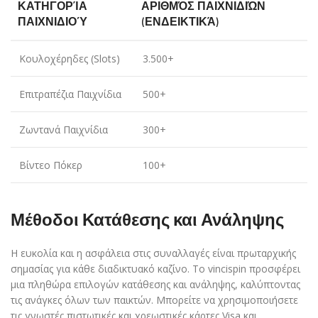
ΚΑΤΗΓΟΡΊΑ
ΑΡΙΘΜΌΣ ΠΑΙΧΝΙΔΙΏΝ
ΠΑΙΧΝΙΔΙΟΎ
(ΕΝΔΕΙΚΤΙΚΆ)
Κουλοχέρηδες (Slots)
3.500+
Επιτραπέζια Παιχνίδια
500+
Ζωντανά Παιχνίδια
300+
Βίντεο Πόκερ
100+
Μέθοδοι Κατάθεσης και Ανάληψης
Η ευκολία και η ασφάλεια στις συναλλαγές είναι πρωταρχικής
σημασίας για κάθε διαδικτυακό καζίνο. Το vincispin προσφέρει
μια πληθώρα επιλογών κατάθεσης και ανάληψης, καλύπτοντας
τις ανάγκες όλων των παικτών. Μπορείτε να χρησιμοποιήσετε
τις γνωστές πιστωτικές και χρεωστικές κάρτες Visa και