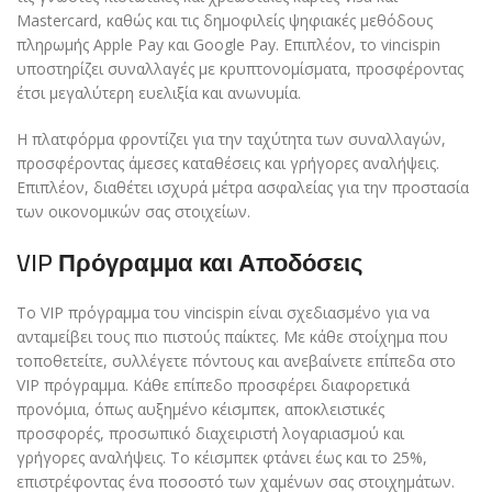
Mastercard, καθώς και τις δημοφιλείς ψηφιακές μεθόδους
πληρωμής Apple Pay και Google Pay. Επιπλέον, το vincispin
υποστηρίζει συναλλαγές με κρυπτονομίσματα, προσφέροντας
έτσι μεγαλύτερη ευελιξία και ανωνυμία.
Η πλατφόρμα φροντίζει για την ταχύτητα των συναλλαγών,
προσφέροντας άμεσες καταθέσεις και γρήγορες αναλήψεις.
Επιπλέον, διαθέτει ισχυρά μέτρα ασφαλείας για την προστασία
των οικονομικών σας στοιχείων.
VIP Πρόγραμμα και Αποδόσεις
Το VIP πρόγραμμα του vincispin είναι σχεδιασμένο για να
ανταμείβει τους πιο πιστούς παίκτες. Με κάθε στοίχημα που
τοποθετείτε, συλλέγετε πόντους και ανεβαίνετε επίπεδα στο
VIP πρόγραμμα. Κάθε επίπεδο προσφέρει διαφορετικά
προνόμια, όπως αυξημένο κέισμπεκ, αποκλειστικές
προσφορές, προσωπικό διαχειριστή λογαριασμού και
γρήγορες αναλήψεις. Το κέισμπεκ φτάνει έως και το 25%,
επιστρέφοντας ένα ποσοστό των χαμένων σας στοιχημάτων.