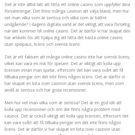
Det är inte alltid lätt att hitta ett online casino som uppfyller dina
förväntningar. Det finns många casinon att välja bland, men hur
vet man vilka som är seriösa och vilka som är bättre
undgående? I dagens digitala värld är det viktigt att vara försiktig
när det kommer till online casino. Det är därför vi har skapat den
här artikeln för att hjälpa dig att hitta det bästa online casino
utan spelpaus, licens och svensk licens.
Det är ett faktum att många online casino inte har svensk licens,
vilket kan vara en risk för spelare. Det är viktigt att kolla upp
licensen innan man spelar, eftersom det kan vara svårt att få
tillbaka pengar om det inte finns någon licens. Det är därför vi
har skapat en lista över casinon utan svensk licens, men som
ändå är seriösa och har goda recensioner.
Men hur vet man vilka som är seriösa? Det är en god idé att
kolla upp recensioner och om det finns några problem med
casinot. Det är också viktigt att kolla upp licensen, eftersom det
kan vara svårt att få tillbaka pengar om det inte finns någon
licens. Det är därför vi har skapat en lista över casinon utan