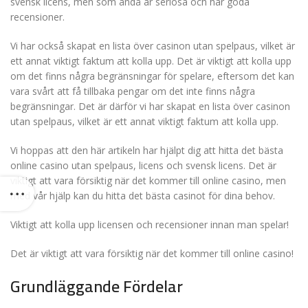
svensk licens, men som ändå är seriösa och har goda
recensioner.
Vi har också skapat en lista över casinon utan spelpaus, vilket är
ett annat viktigt faktum att kolla upp. Det är viktigt att kolla upp
om det finns några begränsningar för spelare, eftersom det kan
vara svårt att få tillbaka pengar om det inte finns några
begränsningar. Det är därför vi har skapat en lista över casinon
utan spelpaus, vilket är ett annat viktigt faktum att kolla upp.
Vi hoppas att den här artikeln har hjälpt dig att hitta det bästa
online casino utan spelpaus, licens och svensk licens. Det är
viktigt att vara försiktig när det kommer till online casino, men
med vår hjälp kan du hitta det bästa casinot för dina behov.
Viktigt att kolla upp licensen och recensioner innan man spelar!
Det är viktigt att vara försiktig när det kommer till online casino!
Grundläggande Fördelar