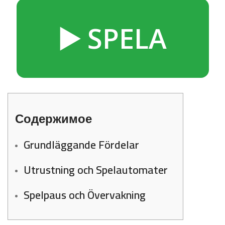
▶️ SPELA
Содержимое
Grundläggande Fördelar
Utrustning och Spelautomater
Spelpaus och Övervakning