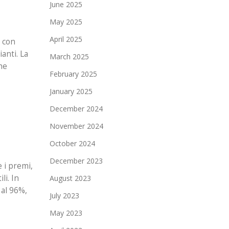
June 2025
May 2025
April 2025
à con
anti. La
March 2025
he
February 2025
January 2025
December 2024
November 2024
October 2024
December 2023
 i premi,
li. In
August 2023
 al 96%,
July 2023
May 2023