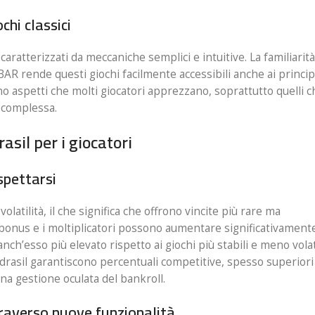
chi classici
no caratterizzati da meccaniche semplici e intuitive. La familiarit
 BAR rende questi giochi facilmente accessibili anche ai principi
no aspetti che molti giocatori apprezzano, soprattutto quelli c
 complessa.
asil per i giocatori
aspettarsi
atilità, il che significa che offrono vincite più rare ma
 bonus e i moltiplicatori possono aumentare significativamente
ch’esso più elevato rispetto ai giochi più stabili e meno volati
ggdrasil garantiscono percentuali competitive, spesso superiori
na gestione oculata del bankroll.
raverso nuove funzionalità