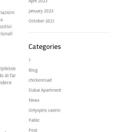
April 2023
January 2023
mazioni
ta
October 2021
sitivi
ionali
Categories
1
omplesse
Blog
o di far
chickenroad
endere
Dubai Apartment
News
Onlyspins casino
Pablic
Post