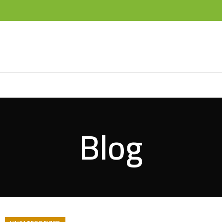
NTACT
Blog