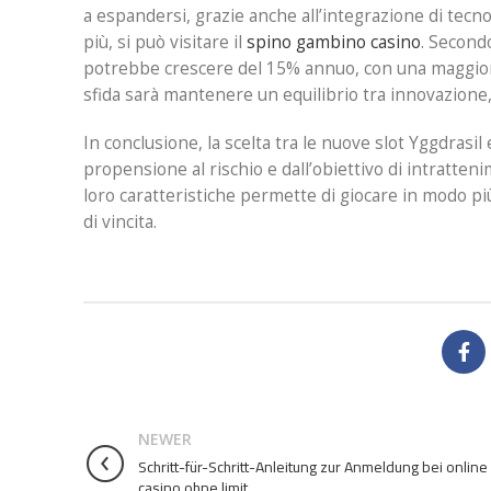
a espandersi, grazie anche all’integrazione di tecnolo
più, si può visitare il
spino gambino casino
. Secondo
potrebbe crescere del 15% annuo, con una maggiore 
sfida sarà mantenere un equilibrio tra innovazione,
In conclusione, la scelta tra le nuove slot Yggdrasil 
propensione al rischio e dall’obiettivo di intratte
loro caratteristiche permette di giocare in modo più
di vincita.
NEWER
Schritt-für-Schritt-Anleitung zur Anmeldung bei online
casino ohne limit