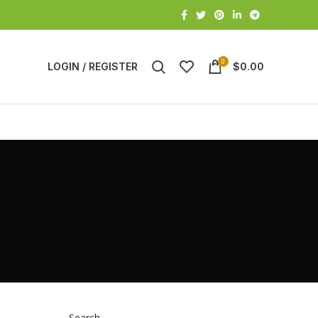
0
LOGIN / REGISTER
$
0.00
Search