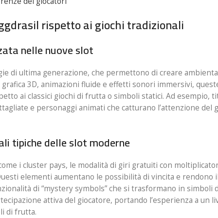
renze dei giocatori
ggdrasil rispetto ai giochi tradizionali
zata nelle nuove slot
logie di ultima generazione, che permettono di creare ambienta
grafica 3D, animazioni fluide e effetti sonori immersivi, quest
tto ai classici giochi di frutta o simboli statici. Ad esempio, t
agliate e personaggi animati che catturano l’attenzione del g
ali tipiche delle slot moderne
e i cluster pays, le modalità di giri gratuiti con moltiplicator
 Questi elementi aumentano le possibilità di vincita e rendono i
zionalità di “mystery symbols” che si trasformano in simboli d
ecipazione attiva del giocatore, portando l’esperienza a un li
i di frutta.