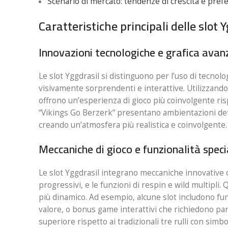
Scenario di mercato: tendenze di crescita e prefe
Caratteristiche principali delle slot Y
Innovazioni tecnologiche e grafica avan
Le slot Yggdrasil si distinguono per l’uso di tecno
visivamente sorprendenti e interattive. Utilizzando 
offrono un’esperienza di gioco più coinvolgente rispe
“Vikings Go Berzerk” presentano ambientazioni dett
creando un’atmosfera più realistica e coinvolgente.
Meccaniche di gioco e funzionalità speci
Le slot Yggdrasil integrano meccaniche innovative com
progressivi, e le funzioni di respin e wild multipli.
più dinamico. Ad esempio, alcune slot includono fun
valore, o bonus game interattivi che richiedono part
superiore rispetto ai tradizionali tre rulli con simbol