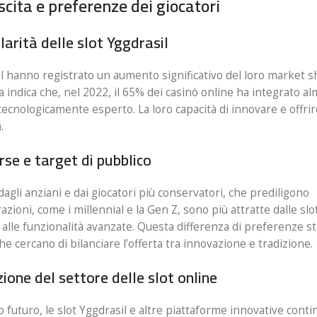
cita e preferenze dei giocatori
larità delle slot Yggdrasil
sil hanno registrato un aumento significativo del loro market 
ta indica che, nel 2022, il 65% dei casinò online ha integrato 
tecnologicamente esperto. La loro capacità di innovare e offrir
.
rse e target di pubblico
dagli anziani e dai giocatori più conservatori, che prediligono
azioni, come i millennial e la Gen Z, sono più attratte dalle slo
 alle funzionalità avanzate. Questa differenza di preferenze st
e cercano di bilanciare l’offerta tra innovazione e tradizione.
zione del settore delle slot online
 futuro, le slot Yggdrasil e altre piattaforme innovative cont