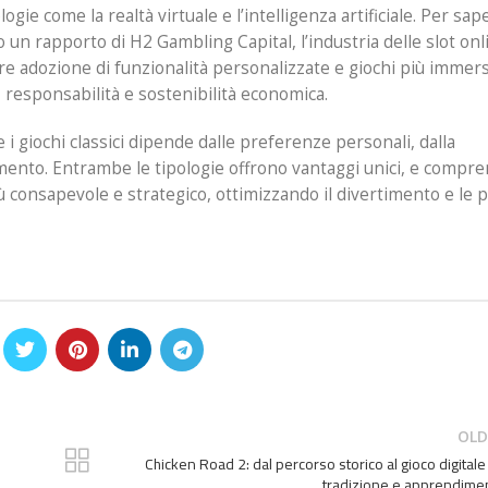
gie come la realtà virtuale e l’intelligenza artificiale. Per sap
 un rapporto di H2 Gambling Capital, l’industria delle slot onl
adozione di funzionalità personalizzate e giochi più immersi
 responsabilità e sostenibilità economica.
e i giochi classici dipende dalle preferenze personali, dalla
nimento. Entrambe le tipologie offrono vantaggi unici, e compr
 consapevole e strategico, ottimizzando il divertimento e le p
OLD
Chicken Road 2: dal percorso storico al gioco digitale 
tradizione e apprendime