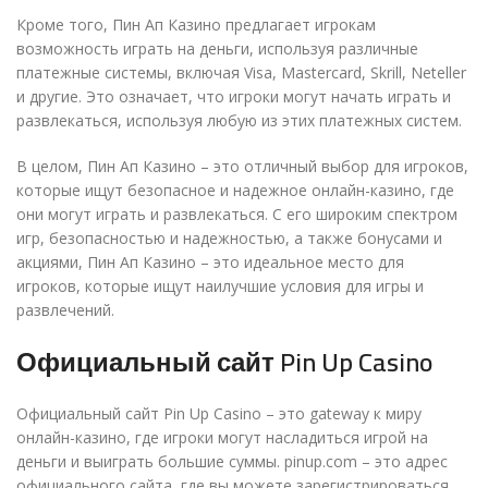
Кроме того, Пин Ап Казино предлагает игрокам
возможность играть на деньги, используя различные
платежные системы, включая Visa, Mastercard, Skrill, Neteller
и другие. Это означает, что игроки могут начать играть и
развлекаться, используя любую из этих платежных систем.
В целом, Пин Ап Казино – это отличный выбор для игроков,
которые ищут безопасное и надежное онлайн-казино, где
они могут играть и развлекаться. С его широким спектром
игр, безопасностью и надежностью, а также бонусами и
акциями, Пин Ап Казино – это идеальное место для
игроков, которые ищут наилучшие условия для игры и
развлечений.
Официальный сайт Pin Up Casino
Официальный сайт Pin Up Casino – это gateway к миру
онлайн-казино, где игроки могут насладиться игрой на
деньги и выиграть большие суммы. pinup.com – это адрес
официального сайта, где вы можете зарегистрироваться,