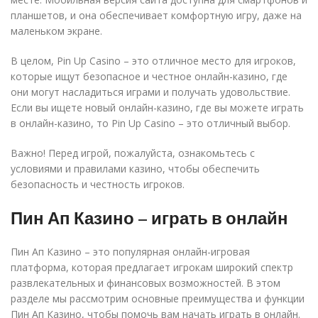
планшетов, и она обеспечивает комфортную игру, даже на
маленьком экране.
В целом, Pin Up Casino – это отличное место для игроков,
которые ищут безопасное и честное онлайн-казино, где
они могут насладиться играми и получать удовольствие.
Если вы ищете новый онлайн-казино, где вы можете играть
в онлайн-казино, то Pin Up Casino – это отличный выбор.
Важно! Перед игрой, пожалуйста, ознакомьтесь с
условиями и правилами казино, чтобы обеспечить
безопасность и честность игроков.
Пин Ап Казино – играть в онлайн
Пин Ап Казино – это популярная онлайн-игровая
платформа, которая предлагает игрокам широкий спектр
развлекательных и финансовых возможностей. В этом
разделе мы рассмотрим основные преимущества и функции
Пин Ап Казино, чтобы помочь вам начать играть в онлайн.