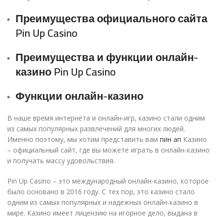
Преимущества официального сайта
Pin Up Casino
Преимущества и функции онлайн-
казино Pin Up Casino
Функции онлайн-казино
В наше время интернета и онлайн-игр, казино стали одним
из самых популярных развлечений для многих людей.
Именно поэтому, мы хотим представить вам
пин ап
Казино
– официальный сайт, где вы можете играть в онлайн-казино
и получать массу удовольствия.
Pin Up Casino – это международный онлайн-казино, которое
было основано в 2016 году. С тех пор, это казино стало
одним из самых популярных и надежных онлайн-казино в
мире. Казино имеет лицензию на игорное дело, выдана в