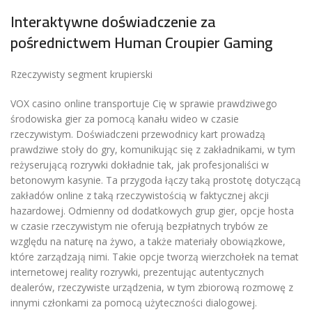
Interaktywne doświadczenie za
pośrednictwem Human Croupier Gaming
Rzeczywisty segment krupierski
​​VOX casino online transportuje Cię w sprawie prawdziwego
środowiska gier za pomocą kanału wideo w czasie
rzeczywistym. Doświadczeni przewodnicy kart prowadzą
prawdziwe stoły do ​​gry, komunikując się z zakładnikami, w tym
reżyserującą rozrywki dokładnie tak, jak profesjonaliści w
betonowym kasynie. Ta przygoda łączy taką prostotę dotyczącą
zakładów online z taką rzeczywistością w faktycznej akcji
hazardowej. Odmienny od dodatkowych grup gier, opcje hosta
w czasie rzeczywistym nie oferują bezpłatnych trybów ze
względu na naturę na żywo, a także materiały obowiązkowe,
które zarządzają nimi. Takie opcje tworzą wierzchołek na temat
internetowej reality rozrywki, prezentując autentycznych
dealerów, rzeczywiste urządzenia, w tym zbiorową rozmowę z
innymi członkami za pomocą użyteczności dialogowej.