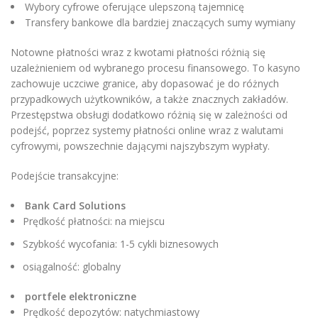
Wybory cyfrowe oferujące ulepszoną tajemnicę
Transfery bankowe dla bardziej znaczących sumy wymiany
Notowne płatności wraz z kwotami płatności różnią się
uzależnieniem od wybranego procesu finansowego. To kasyno
zachowuje uczciwe granice, aby dopasować je do różnych
przypadkowych użytkowników, a także znacznych zakładów.
Przestępstwa obsługi dodatkowo różnią się w zależności od
podejść, poprzez systemy płatności online wraz z walutami
cyfrowymi, powszechnie dającymi najszybszym wypłaty.
Podejście transakcyjne:
Bank Card Solutions
Prędkość płatności: na miejscu
Szybkość wycofania: 1-5 cykli biznesowych
osiągalność: globalny
portfele elektroniczne
Prędkość depozytów: natychmiastowy