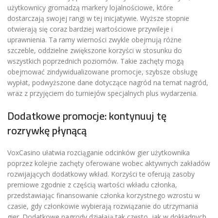
użytkownicy gromadzą markery lojalnościowe, które
dostarczają swojej rangi w tej inicjatywie. Wyższe stopnie
otwierają się coraz bardziej wartościowe przywileje i
uprawnienia. Ta ramy wierności zwykle obejmują różne
szczeble, oddzielne zwiększone korzyści w stosunku do
wszystkich poprzednich poziomów. Takie zachęty mogą
obejmować zindywidualizowane promocje, szybsze obsługę
wypłat, podwyższone dane dotyczące nagród na temat nagród,
wraz z przyjęciem do turniejów specjalnych plus wydarzenia.
Dodatkowe promocje: kontynuuj tę
rozrywkę płynącą
VoxCasino ułatwia rozciąganie odcinków gier użytkownika
poprzez kolejne zachęty oferowane wobec aktywnych zakładów
rozwijających dodatkowy wkład. Korzyści te oferują zasoby
premiowe zgodnie z częścią wartości wkładu członka,
przedstawiając finansowanie członka korzystnego wzrostu w
czasie, gdy członkowie wybierają rozwiązanie do utrzymania
gier. Dodatkowe nagrody działają tak często, jak w dokładnych