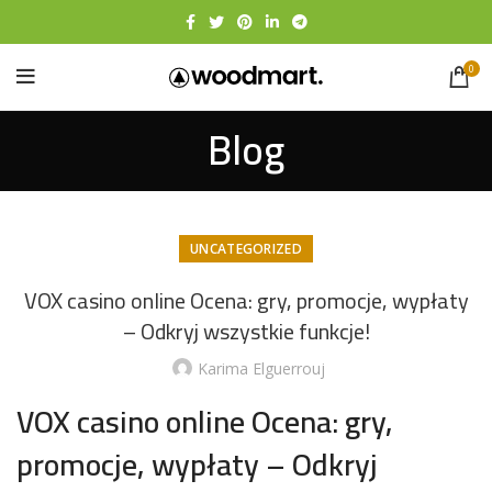
0
Blog
UNCATEGORIZED
VOX casino online Ocena: gry, promocje, wypłaty
– Odkryj wszystkie funkcje!
Karima Elguerrouj
VOX casino online Ocena: gry,
promocje, wypłaty – Odkryj