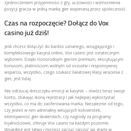
zjednoczeniem przyjemności z gry, uczciwości i wzmocnienia
pozycji gracza w jedną markę gier wspieraną przez społeczność.
Czas na rozpoczęcie? Dołącz do Vox
casino już dziś!
Jeśli chcesz dołączyć do bardzo uznanego, wciągającego i
kompleksowego kasyna online, Vox casino jest ostatecznym
wyborem. Dzięki różnorodnym gierom premium, ekscytującym
bonusom, płatnościom wolnym od oszustw i responsywnej
wsparciu, wszystko, czego szukasz światowej klasy wrażenia z
gier, jest tutaj.
Nie odrzucaj dreszczyku emocji w kasynie – stwórz teraz swoje
konto, stukając ikonę rejestracji i jak najlepiej wykorzystać
wszystko, co ma do zaoferowania marka. Niezależnie od tego,
czy jesteś w nim adrenaliny wirujących kołowrotek,
intensywność gier dealerskich, czy nagrody za programy
lojalnościowe, oferuje Vox casino na każdym poziomie.
Woarding jest łatwy i możesz zacząć cieszyć się grami w