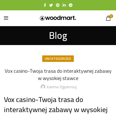
0
Blog
UNCATEGORIZED
Vox casino-Twoja trasa do interaktywnej zabawy
w wysokiej stawce
Karima Elguerrouj
Vox casino-Twoja trasa do
interaktywnej zabawy w wysokiej