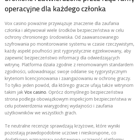
operacyjne dla każdego członka
Vox casino poważnie przywiązuje znaczenie dla zaufania
członka i aktywował wiele środków bezpieczeństwa w celu
ochrony chronionego środowiska. Od zaawansowanego
szyfrowania po monitorowanie systemu w czasie rzeczywistym,
każdy aspekt poufności jest rygorystycznie egzekwowany, aby
zapewnić bezpieczeństwo informacji dla odwiedzających
witrynę. Platforma działa zgodnie z renomowanym standardem
zgodności, udowadniając swoje oddanie się rygorystycznym
kryteriom licencjonowania i zaangażowaniu w ochronę graczy.
To tylko jeden powód, dla którego gracze ufają także witrynom
takim jak
Vox casino
. Oprócz domyślnego bezpieczeństwa
strona podlega obowiązkowym inspekcjom bezpieczeństwa w
celu potwierdzenia wiarygodnej wydajności i zaufania
użytkowników we wszystkich grach.
Te neutralne recenzje sprawdzają krzyżowe, które wyniki
pozostają prawdopodobnie uczciwe i nieskorupone, co
dodatkowo wzmacniają podstawową uczciwość platformy.