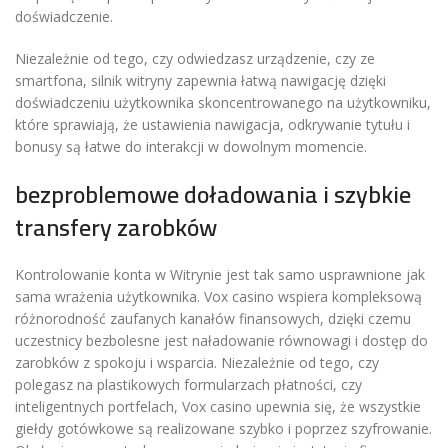
doświadczenie.
Niezależnie od tego, czy odwiedzasz urządzenie, czy ze
smartfona, silnik witryny zapewnia łatwą nawigację dzięki
doświadczeniu użytkownika skoncentrowanego na użytkowniku,
które sprawiają, że ustawienia nawigacja, odkrywanie tytułu i
bonusy są łatwe do interakcji w dowolnym momencie.
bezproblemowe doładowania i szybkie
transfery zarobków
Kontrolowanie konta w Witrynie jest tak samo usprawnione jak
sama wrażenia użytkownika. Vox casino wspiera kompleksową
różnorodność zaufanych kanałów finansowych, dzięki czemu
uczestnicy bezbolesne jest naładowanie równowagi i dostęp do
zarobków z spokoju i wsparcia. Niezależnie od tego, czy
polegasz na plastikowych formularzach płatności, czy
inteligentnych portfelach, Vox casino upewnia się, że wszystkie
giełdy gotówkowe są realizowane szybko i poprzez szyfrowanie.