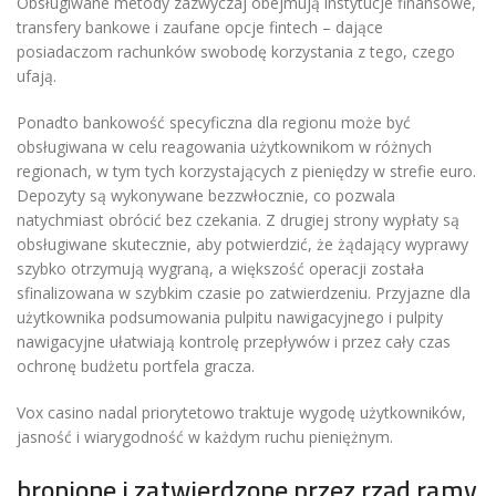
Obsługiwane metody zazwyczaj obejmują instytucje finansowe,
transfery bankowe i zaufane opcje fintech – dające
posiadaczom rachunków swobodę korzystania z tego, czego
ufają.
Ponadto bankowość specyficzna dla regionu może być
obsługiwana w celu reagowania użytkownikom w różnych
regionach, w tym tych korzystających z pieniędzy w strefie euro.
Depozyty są wykonywane bezzwłocznie, co pozwala
natychmiast obrócić bez czekania. Z drugiej strony wypłaty są
obsługiwane skutecznie, aby potwierdzić, że żądający wyprawy
szybko otrzymują wygraną, a większość operacji została
sfinalizowana w szybkim czasie po zatwierdzeniu. Przyjazne dla
użytkownika podsumowania pulpitu nawigacyjnego i pulpity
nawigacyjne ułatwiają kontrolę przepływów i przez cały czas
ochronę budżetu portfela gracza.
Vox casino nadal priorytetowo traktuje wygodę użytkowników,
jasność i wiarygodność w każdym ruchu pieniężnym.
bronione i zatwierdzone przez rząd ramy