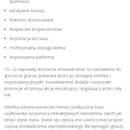
sportowca
lukratywne bonusy
Płatności dostosowane
Bezpieczne bezpieczeństwo
Rejestracja bez kasu
Profesjonalna obsługa klienta
responsywna platforma
To, co naprawdę wzmacnia doświadczenie, to nastawienie do
gracza na gracza, pokazane przez jej dostępny interfejs i
responsywny projekt. Konsekwentne dodatki i sezonowe
promocje utrzymują akcję ekscytującą i angażującą przez cały
rok.
Interfejs kasyna wzmacnia również podłączoną bazę
użytkownika za pomocą interaktywnych elementów, takich jak
bitwy i płytki stanu. Stanie się częścią Vox casino oznacza bycie
częścią doświadczenia zaprojektowanego dla wymagań graczy,