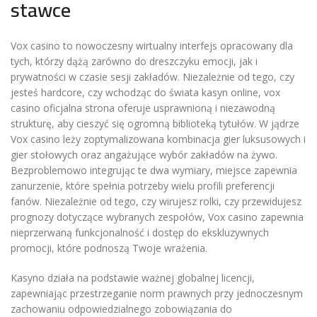
stawce
Vox casino to nowoczesny wirtualny interfejs opracowany dla
tych, którzy dążą zarówno do dreszczyku emocji, jak i
prywatności w czasie sesji zakładów. Niezależnie od tego, czy
jesteś hardcore, czy wchodząc do świata kasyn online, vox
casino oficjalna strona oferuje usprawnioną i niezawodną
strukturę, aby cieszyć się ogromną biblioteką tytułów. W jądrze
Vox casino leży zoptymalizowana kombinacja gier luksusowych i
gier stołowych oraz angażujące wybór zakładów na żywo.
Bezproblemowo integrując te dwa wymiary, miejsce zapewnia
zanurzenie, które spełnia potrzeby wielu profili preferencji
fanów. Niezależnie od tego, czy wirujesz rolki, czy przewidujesz
prognozy dotyczące wybranych zespołów, Vox casino zapewnia
nieprzerwaną funkcjonalność i dostęp do ekskluzywnych
promocji, które podnoszą Twoje wrażenia.
Kasyno działa na podstawie ważnej globalnej licencji,
zapewniając przestrzeganie norm prawnych przy jednoczesnym
zachowaniu odpowiedzialnego zobowiązania do