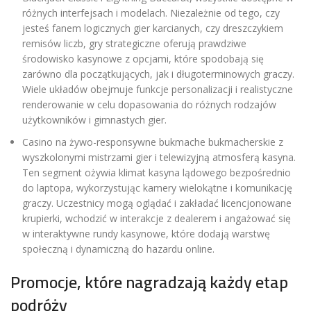
różnych interfejsach i modelach. Niezależnie od tego, czy
jesteś fanem logicznych gier karcianych, czy dreszczykiem
remisów liczb, gry strategiczne oferują prawdziwe
środowisko kasynowe z opcjami, które spodobają się
zarówno dla początkujących, jak i długoterminowych graczy.
Wiele układów obejmuje funkcje personalizacji i realistyczne
renderowanie w celu dopasowania do różnych rodzajów
użytkowników i gimnastych gier.
Casino na żywo-responsywne bukmache bukmacherskie z
wyszkolonymi mistrzami gier i telewizyjną atmosferą kasyna.
Ten segment ożywia klimat kasyna lądowego bezpośrednio
do laptopa, wykorzystując kamery wielokątne i komunikację
graczy. Uczestnicy mogą oglądać i zakładać licencjonowane
krupierki, wchodzić w interakcje z dealerem i angażować się
w interaktywne rundy kasynowe, które dodają warstwę
społeczną i dynamiczną do hazardu online.
Promocje, które nagradzają każdy etap
podróży