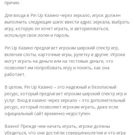
причин.
Для входа в Pin Up Казино через зеркало, игрок должен
выполнить следующие шаги: ввести адрес зеркала, выбрать
игру, которую он хочет играть, и авторизоваться,
используя свои логин и пароль.
Pin Up Казино предлагает игрокам широкий спектр игр,
включая слоты, карточные игры, рулетку и другие. Игроки
могут играть на деньги или на тестовые деньги, что
позволяет им попробовать игру и понять, как она
работает.
В целом, Pin Up Казино – это надежный и безопасный
ресурс, который предлагает игрокам широкий спектр игр и
услуг. Вход в казино через зеркало – это дополнительный
ресурс, который позволяет игрокам играть, даже если
официальный сайт временно недоступен.
Важно! Прежде чем начать играть, игроки должны
убедиться, что они достигли совершеннолетия и что игра