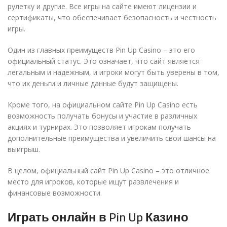
рулетку и другие. Все игры на сайте имеют лицензии и
сертификаты, что обеспечивает безопасность и честность
игры.
Один из главных преимуществ Pin Up Casino – это его
официальный статус. Это означает, что сайт является
легальным и надежным, и игроки могут быть уверены в том,
что их деньги и личные данные будут защищены.
Кроме того, на официальном сайте Pin Up Casino есть
возможность получать бонусы и участие в различных
акциях и турнирах. Это позволяет игрокам получать
дополнительные преимущества и увеличить свои шансы на
выигрыш.
В целом, официальный сайт Pin Up Casino – это отличное
место для игроков, которые ищут развлечения и
финансовые возможности.
Играть онлайн в Pin Up Казино