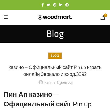
0
Blog
BLOG
казино – Официальный сайт Pin up играть
онлайн Зеркало и вход.3392
Karima Elguerrouj
Пин Ап казино –
Официальный сайт Pin up