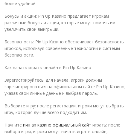
более удобной.
Бонусы и акции: Pin Up Казино предлагает игрокам
различные бонусы и акции, которые могут помочь им
увеличить свои выигрыши.
Безопасность: Pin Up Казино обеспечивает безопасность
игроков, используя современные технологии и системы
безопасности.
Как начать играть онлайн в Pin Up Казино
Зарегистрируйтесь: для начала, игроки должны
зарегистрироваться на официальном сайте Pin Up Казино,
указав свои личные данные и выбрав пароль.
Выберите игру: после регистрации, игроки могут выбрать
игру, которая лучше всего подходит им.
Начните
пин ап казино официальный сайт
играть: после
выбора игры, игроки могут начать играть онлайн,