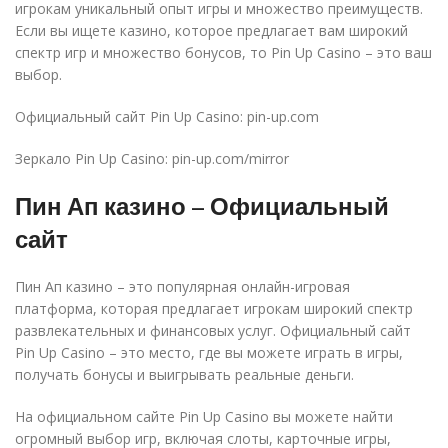
игрокам уникальный опыт игры и множество преимуществ.
Если вы ищете казино, которое предлагает вам широкий
спектр игр и множество бонусов, то Pin Up Casino – это ваш
выбор.
Официальный сайт Pin Up Casino: pin-up.com
Зеркало Pin Up Casino: pin-up.com/mirror
Пин Ап казино – Официальный
сайт
Пин Ап казино – это популярная онлайн-игровая
платформа, которая предлагает игрокам широкий спектр
развлекательных и финансовых услуг. Официальный сайт
Pin Up Casino – это место, где вы можете играть в игры,
получать бонусы и выигрывать реальные деньги.
На официальном сайте Pin Up Casino вы можете найти
огромный выбор игр, включая слоты, карточные игры,