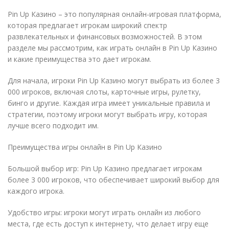
Pin Up Казино – это популярная онлайн-игровая платформа,
которая предлагает игрокам широкий спектр
развлекательных и финансовых возможностей. В этом
разделе мы рассмотрим, как играть онлайн в Pin Up Казино
и какие преимущества это дает игрокам.
Для начала, игроки Pin Up Казино могут выбрать из более 3
000 игроков, включая слоты, карточные игры, рулетку,
бинго и другие. Каждая игра имеет уникальные правила и
стратегии, поэтому игроки могут выбрать игру, которая
лучше всего подходит им.
Преимущества игры онлайн в Pin Up Казино
Большой выбор игр: Pin Up Казино предлагает игрокам
более 3 000 игроков, что обеспечивает широкий выбор для
каждого игрока.
Удобство игры: игроки могут играть онлайн из любого
места, где есть доступ к интернету, что делает игру еще