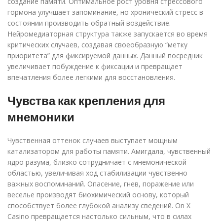
создание памяти. Оптимальное рост уровня стрессового
гормона улучшает запоминание, но хронический стресс в
состоянии производить обратный воздействие.
Нейромедиаторная структура также запускается во время
критических случаев, создавая своеобразную “метку
приоритета” для фиксируемой данных. Данный посредник
увеличивает побуждение к фиксации и превращает
впечатления более легкими для восстановления.
Чувства как крепления для
мнемоники
Чувственная оттенок случаев выступает мощным
катализатором для работы памяти. Амигдала, чувственный
ядро разума, близко сотрудничает с мнемонической
областью, увеличивая ход стабилизации чувственно
важных воспоминаний. Опасение, гнев, поражение или
веселье производят биохимический основу, который
способствует более глубокой анализу сведений. On X
Casino превращается настолько сильным, что в силах