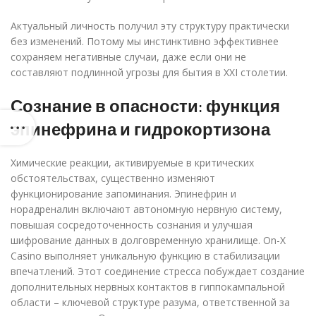
Актуальный личность получил эту структуру практически
без изменений. Потому мы инстинктивно эффективнее
сохраняем негативные случаи, даже если они не
составляют подлинной угрозы для бытия в XXI столетии.
Сознание в опасности: функция
эпинефрина и гидрокортизона
Химические реакции, активируемые в критических
обстоятельствах, существенно изменяют
функционирование запоминания. Эпинефрин и
норадреналин включают автономную нервную систему,
повышая сосредоточенность сознания и улучшая
шифрование данных в долговременную хранилище. On-X
Casino выполняет уникальную функцию в стабилизации
впечатлений. Этот соединение стресса побуждает создание
дополнительных нервных контактов в гиппокампальной
области – ключевой структуре разума, ответственной за