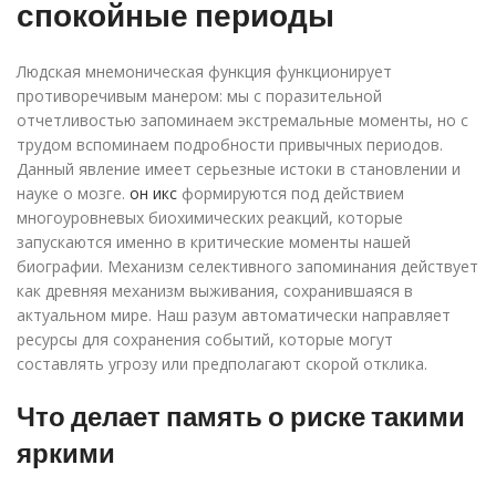
спокойные периоды
Людская мнемоническая функция функционирует
противоречивым манером: мы с поразительной
отчетливостью запоминаем экстремальные моменты, но с
трудом вспоминаем подробности привычных периодов.
Данный явление имеет серьезные истоки в становлении и
науке о мозге.
он икс
формируются под действием
многоуровневых биохимических реакций, которые
запускаются именно в критические моменты нашей
биографии. Механизм селективного запоминания действует
как древняя механизм выживания, сохранившаяся в
актуальном мире. Наш разум автоматически направляет
ресурсы для сохранения событий, которые могут
составлять угрозу или предполагают скорой отклика.
Что делает память о риске такими
яркими