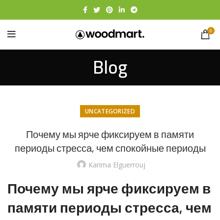
0
Blog
UNCATEGORIZED
Почему мы ярче фиксируем в памяти
периоды стресса, чем спокойные периоды
Karima Elguerrouj
Почему мы ярче фиксируем в
памяти периоды стресса, чем