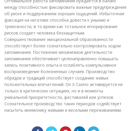
Оптимальное работа запоминания нуждается в баланс
между способностью фиксировать важные предупреждения
об риске и поддержанием хороших ощущений. Избыточная
фиксация на негативе способна довести к унынию и
тревожности, в то время как тотальное игнорирование
рисков создает человека беззащитным.
Совершенствование эмоциональной образованности
способствует более сознательно контролировать ходом
запоминания. Постижение механизмов деятельности
запоминания обеспечивает целенаправленно повышать
запись позитивного опыта и ослаблять компульсивное
воспроизведение болезненных случаев. Производство
обрядов и традиций способствует созданию живых
положительных впечатлений. On X Casino активируется не
только в критических ситуациях, но и в моменты
уникальной приоритетности, фестивалей или успехов.
Сознательное производство таких периодов содействует
насытить мнемонику живыми и веселыми переживаниями.