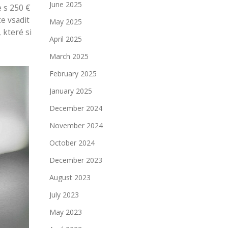
June 2025
 s 250 €
te vsadit
May 2025
 které si
April 2025
March 2025
February 2025
January 2025
December 2024
November 2024
October 2024
December 2023
August 2023
July 2023
May 2023