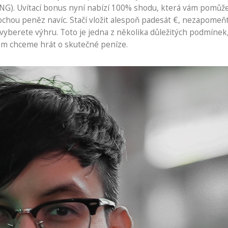
NG). Uvítací bonus nyní nabízí 100% shodu, která vám pomůže
trochou peněz navíc. Stačí vložit alespoň padesát €, nezapomeň
vyberete výhru. Toto je jedna z několika důležitých podmínek,
ém chceme hrát o skutečné peníze.