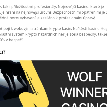
tak i příležitostné profesionály. Nejnovější kasino, které je
šťuje hraní na nejnovější úrovni. Bezpečnostními opatřeními je 
ědné herní vybavení je zasíláno k profesionální úpravě.
 se připojí k webovým stránkám krypto kasin. Naštěstí kasino Hu
lastní systém krypto hazardních her je zcela bezpečný, takže
00% v bezpečí.
ci?