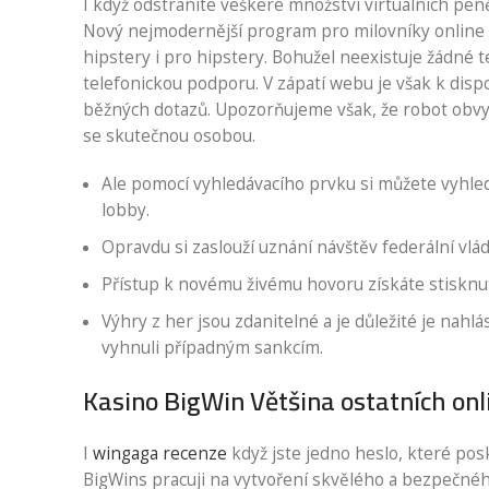
I když odstraníte veškeré množství virtuálních pe
Nový nejmodernější program pro milovníky online k
hipstery i pro hipstery. Bohužel neexistuje žádné t
telefonickou podporu. V zápatí webu je však k disp
běžných dotazů. Upozorňujeme však, že robot obvyk
se skutečnou osobou.
Ale pomocí vyhledávacího prvku si můžete vyhleda
lobby.
Opravdu si zaslouží uznání návštěv federální vlá
Přístup k novému živému hovoru získáte stiskn
Výhry z her jsou zdanitelné a je důležité je nah
vyhnuli případným sankcím.
Kasino BigWin Většina ostatních onl
I
wingaga recenze
když jste jedno heslo, které pos
BigWins pracuji na vytvoření skvělého a bezpečné