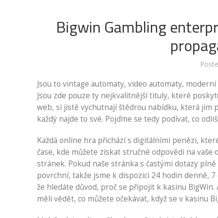
Bigwin Gambling enterpr
propag
Post
Jsou to vintage automaty, video automaty, moderní 
Jsou zde pouze ty nejkvalitnější tituly, které poskyt
web, si jistě vychutnají štědrou nabídku, která jim 
každý najde to své.
Pojďme se tedy podívat, co odliš
Každá online hra přichází s digitálními penězi, kt
čase, kde můžete získat stručné odpovědi na vaše 
stránek. Pokud naše stránka s častými dotazy plně
povrchní, takže jsme k dispozici 24 hodin denně, 
že hledáte důvod, proč se připojit k kasinu BigWin. A
měli vědět, co můžete očekávat, když se v kasinu B