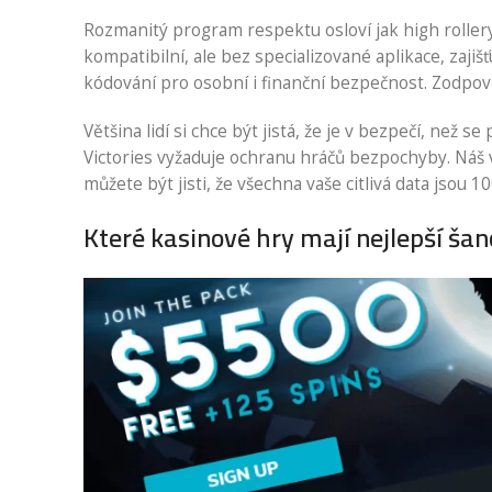
Rozmanitý program respektu osloví jak high rollery, 
kompatibilní, ale bez specializované aplikace, zaji
kódování pro osobní i finanční bezpečnost. Zodpov
Většina lidí si chce být jistá, že je v bezpečí, než
Victories vyžaduje ochranu hráčů bezpochyby. Náš v
můžete být jisti, že všechna vaše citlivá data jsou 1
Které kasinové hry mají nejlepší šan