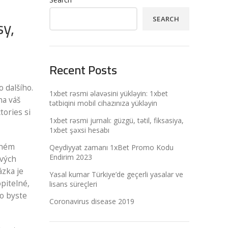
y,
SEARCH
Recent Posts
 dalšího.
1xbet rəsmi əlavəsini yükləyin: 1xbet
na váš
tətbiqini mobil cihazınıza yükləyin
tories si
1xbet rəsmi jurnalı: güzgü, tətil, fiksasiya,
1xbet şəxsi hesabı
lném
Qeydiyyat zamanı 1xBet Promo Kodu
Endirim 2023
ových
ázka je
Yasal kumar Türkiye’de geçerli yasalar ve
pitelné,
lisans süreçleri
to byste
Coronavirus disease 2019