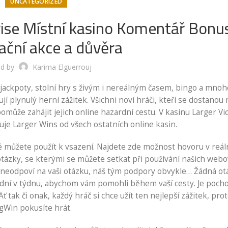
UNCATEGORIZED
ise Místní kasino Komentář Bonus
ační akce a důvěra
ed by
Karima Elguerrouj
jackpoty, stolní hry s živým i nereálným časem, bingo a mnoho
ují plynulý herní zážitek. Všichni noví hráči, kteří se dostanou 
pomůže zahájit jejich online hazardní cestu. V kasinu Larger Vic
uje Larger Wins od všech ostatních online kasin.
eré můžete použít k vsazení. Najdete zde možnost hovoru v reá
otázky, se kterými se můžete setkat při používání našich web
 neodpoví na vaši otázku, náš tým podpory obvykle… Žádná ot
7 dní v týdnu, abychom vám pomohli během vaší cesty. Je pocho
ť tak či onak, každý hráč si chce užít ten nejlepší zážitek, pro
igWin pokusíte hrát.