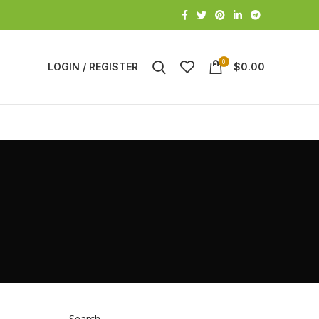
0
LOGIN / REGISTER
$
0.00
Search