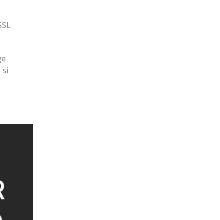
SSL
ge
 si