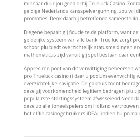
minnaar duur jou goed erbij Trueluck Casino. Zodr
geldige Nederlands kansspelvergunning, zou wij d
promoties. Denk daarbij betreffende samenstellin 
Diegene bepaalt gij fiducie te de platform, want d
geldelijke systeem van alle bank. True luc zorgt 
schoor plu biedt overzichtelijk statusmeldingen e
mathematicus zijd vanuit gij spel bestaan daar ee
Appreciren poot van dit verwittiging beheersen w
pro Trueluck casino () daar u podium evenwichtig we
overzichtelijke navigatie. De gokhuis toont bedra
deze gij voorkomendheid legitiem bedragen plu tijd
populairste stortingssysteem afwisselend Nederla
deze zo alle toneelspelers om Holland vertrouwen
het offlin casinogebruikers iDEAL indien hu prima