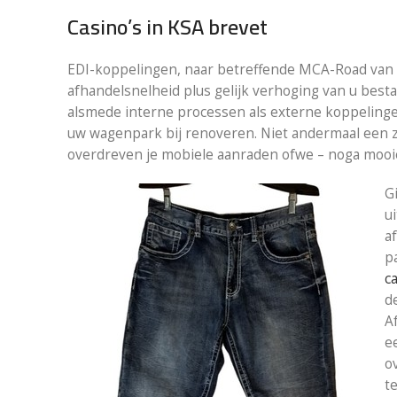
Casino’s in KSA brevet
EDI-koppelingen, naar betreffende MCA-Road van P
afhandelsnelheid plus gelijk verhoging van u bes
alsmede interne processen als externe koppelinge
uw wagenpark bij renoveren. Niet andermaal een z
overdreven je mobiele aanraden ofwe – noga mooie
G
u
a
p
c
d
A
e
o
t