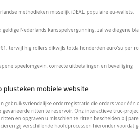
andse methodieken misselijk iDEAL, populaire eu-wallets,
k geldige Nederlands kansspelvergunning, zal we diegene bla
, terwijl hig rollers dikwijls totda honderden euro’su per r
apene speelomgevin, correcte uitbetalingen en beveiliging
p plusteken mobiele website
 gebruiksvriendelijke orderregistratie die orders voor één 
 gevariëerde ritten te reservoir. Onz interactieve truc-projec
n ritten en opgraven u misschien te ritten bescheiden bij par
ciëren gij verschillende hoofdprocessen hieronder voordat ge