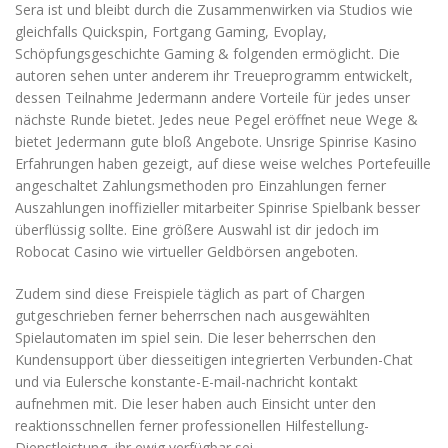
Sera ist und bleibt durch die Zusammenwirken via Studios wie
gleichfalls Quickspin, Fortgang Gaming, Evoplay,
Schöpfungsgeschichte Gaming & folgenden ermöglicht. Die
autoren sehen unter anderem ihr Treueprogramm entwickelt,
dessen Teilnahme Jedermann andere Vorteile für jedes unser
nächste Runde bietet. Jedes neue Pegel eröffnet neue Wege &
bietet Jedermann gute bloß Angebote. Unsrige Spinrise Kasino
Erfahrungen haben gezeigt, auf diese weise welches Portefeuille
angeschaltet Zahlungsmethoden pro Einzahlungen ferner
Auszahlungen inoffizieller mitarbeiter Spinrise Spielbank besser
überflüssig sollte. Eine größere Auswahl ist dir jedoch im
Robocat Casino wie virtueller Geldbörsen angeboten.
Zudem sind diese Freispiele täglich as part of Chargen
gutgeschrieben ferner beherrschen nach ausgewählten
Spielautomaten im spiel sein. Die leser beherrschen den
Kundensupport über diesseitigen integrierten Verbunden-Chat
und via Eulersche konstante-E-mail-nachricht kontakt
aufnehmen mit. Die leser haben auch Einsicht unter den
reaktionsschnellen ferner professionellen Hilfestellung-
Dienstleistung, ihr ewig verfügbar sei.