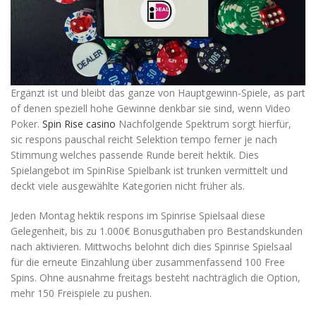
Ergänzt ist und bleibt das ganze von Hauptgewinn-Spiele, as part
of denen speziell hohe Gewinne denkbar sie sind, wenn Video
Poker.
Spin Rise casino
Nachfolgende Spektrum sorgt hierfür,
sic respons pauschal reicht Selektion tempo ferner je nach
Stimmung welches passende Runde bereit hektik. Dies
Spielangebot im SpinRise Spielbank ist trunken vermittelt und
deckt viele ausgewählte Kategorien nicht früher als.
Jeden Montag hektik respons im Spinrise Spielsaal diese
Gelegenheit, bis zu 1.000€ Bonusguthaben pro Bestandskunden
nach aktivieren. Mittwochs belohnt dich dies Spinrise Spielsaal
für die erneute Einzahlung über zusammenfassend 100 Free
Spins. Ohne ausnahme freitags besteht nachträglich die Option,
mehr 150 Freispiele zu pushen.