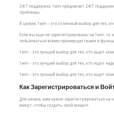
24/7 поддержка. 1win предлагает 24/7 поддер
проблемы.
В целом, 1win – это отличный выбор для тех, 
Если вы еще не зарегистрированы на 1win, то 
пользоваться всеми преимуществами и функци
1win – это лучший выбор для тех, кто ищет ко
1win – это лучший выбор для тех, кто ищет на
1win – это лучший выбор для тех, кто ищет ко
Как Зарегистрироваться и Войт
Для начала, вам нужно зарегистрироваться на 
минут, чтобы создать свой аккаунт.