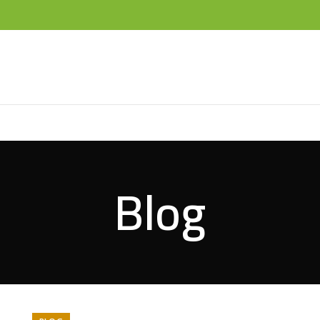
NTACT
Blog