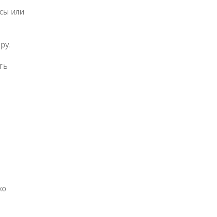
сы или
ру.
ть
ко