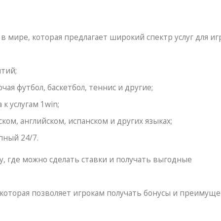
 в мире, которая предлагает широкий спектр услуг для иг
тий;
я футбол, баскетбол, теннис и другие;
к услугам 1win;
ом, английском, испанском и других языках;
пный 24/7.
, где можно сделать ставки и получать выгодные
 которая позволяет игрокам получать бонусы и преимуще