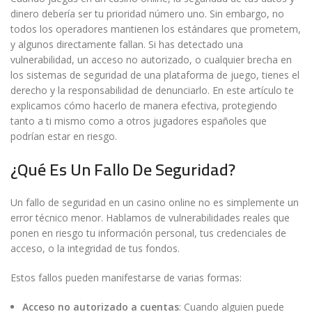
dinero debería ser tu prioridad número uno. Sin embargo, no
todos los operadores mantienen los estándares que prometem,
y algunos directamente fallan. Si has detectado una
vulnerabilidad, un acceso no autorizado, o cualquier brecha en
los sistemas de seguridad de una plataforma de juego, tienes el
derecho y la responsabilidad de denunciarlo. En este artículo te
explicamos cómo hacerlo de manera efectiva, protegiendo
tanto a ti mismo como a otros jugadores españoles que
podrían estar en riesgo.
¿Qué Es Un Fallo De Seguridad?
Un fallo de seguridad en un casino online no es simplemente un
error técnico menor. Hablamos de vulnerabilidades reales que
ponen en riesgo tu información personal, tus credenciales de
acceso, o la integridad de tus fondos.
Estos fallos pueden manifestarse de varias formas:
Acceso no autorizado a cuentas
: Cuando alguien puede