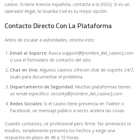
casino. Si tiene licencia española, contacta a la DGOJ. Si es un
operador ilegal, la Guardia Civil es tu mejor opción.
Contacto Directo Con La Plataforma
Antes de escalar a autoridades, intenta esto:
Email al Soporte
: Busca support@[nombre_del_casino].com
o usa el formulario de contacto del sitio
Chat en Vivo
: Algunos casinos ofrecen chat de soporte 24/7,
úsalo para documentar el problema
Departamento de Seguridad
: Muchas plataformas tienen
un email específico: security@[nombre_del_casino].com
Redes Sociales
: Si el casino tiene presencia en Twitter o
Facebook, un mensaje público a veces acelera las cosas
Cuando contactes, sé profesional pero firme. No amenaces ni
insultes, simplemente presenta los hechos y exige una
respuesta en plazo de 48 a 72 horas.