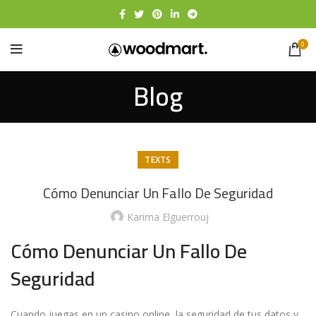
0
Blog
TEXTS
Cómo Denunciar Un Fallo De Seguridad
Karima Elguerrouj
Cómo Denunciar Un Fallo De
Seguridad
Cuando juegas en un casino online, la seguridad de tus datos y