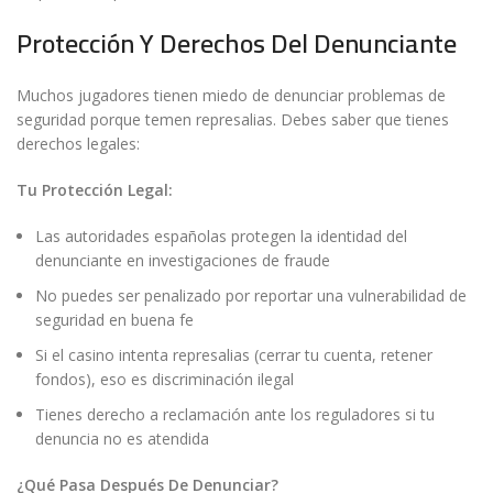
Protección Y Derechos Del Denunciante
Muchos jugadores tienen miedo de denunciar problemas de
seguridad porque temen represalias. Debes saber que tienes
derechos legales:
Tu Protección Legal:
Las autoridades españolas protegen la identidad del
denunciante en investigaciones de fraude
No puedes ser penalizado por reportar una vulnerabilidad de
seguridad en buena fe
Si el casino intenta represalias (cerrar tu cuenta, retener
fondos), eso es discriminación ilegal
Tienes derecho a reclamación ante los reguladores si tu
denuncia no es atendida
¿Qué Pasa Después De Denunciar?