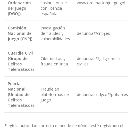
Ordenación
casinos online
www.ordenacionjuego.gob.
del Juego
con licencia
(DGOJ)
española
Comisión
Investigación
Nacional del
de fraudes y
denuncia@cnpj.es
Juego (CNPJ)
vulnerabilidades
Guardia Civil
(Grupo de
Ciberdelitos y
denuncias@gdt.guardia-
Delitos
fraude en línea
civil.es
Telemáticos)
Policía
Nacional
Fraude en
(Unidad de
plataformas de
denuncias.udyco@policia.es
Delitos
juego
Telemáticos)
Elegir la autoridad correcta depende de dónde esté registrado el