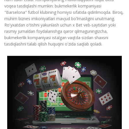
voqea tasdiqlashi mumkin: bukmekerlik kompaniyasi
"Barselona" futbol klubining homiysi sifatida qidirilmoqda. Biroq,
muhim biznes imkoniyatlari mavjud bo'lmasligini unutmang.
Ro'yxatdan o'tishni yakunlash uchun x Bet veb-saytidan yoki
rasmiy jurnaldan foydalanishga qaror qilmaguningizcha,
bukmekerlik kompaniyasi istalgan vaqtda sizdan shaxsni
tasdiqlashni talab qilish huquqini o'zida saqlab qoladi.