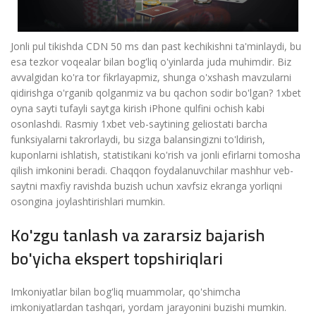
Jonli pul tikishda CDN 50 ms dan past kechikishni ta'minlaydi, bu
esa tezkor voqealar bilan bog'liq o'yinlarda juda muhimdir. Biz
avvalgidan ko'ra tor fikrlayapmiz, shunga o'xshash mavzularni
qidirishga o'rganib qolganmiz va bu qachon sodir bo'lgan? 1xbet
oyna sayti tufayli saytga kirish iPhone qulfini ochish kabi
osonlashdi. Rasmiy 1xbet veb-saytining geliostati barcha
funksiyalarni takrorlaydi, bu sizga balansingizni to'ldirish,
kuponlarni ishlatish, statistikani ko'rish va jonli efirlarni tomosha
qilish imkonini beradi. Chaqqon foydalanuvchilar mashhur veb-
saytni maxfiy ravishda buzish uchun xavfsiz ekranga yorliqni
osongina joylashtirishlari mumkin.
Ko'zgu tanlash va zararsiz bajarish
bo'yicha ekspert topshiriqlari
Imkoniyatlar bilan bog'liq muammolar, qo'shimcha
imkoniyatlardan tashqari, yordam jarayonini buzishi mumkin.