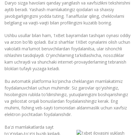
Daryo sizga havolani qanday yangilash va xavfsizlikni tekshirishni
aytib beradi. Yashash mamlakatingiz qoidalari va shaxsiy
javobgarligingizni yodda tuting. Tanaffuslar qiling, cheklovlarni
belgilang va vaqti-vaqti bilan profilingizni kuzatib boring.
Ushbu usullar bilan ham, 1xBet bayramdan tashqari oynasi oddiy
va arzon bo'lib qoladi. Ba'zi sharhlar 1XBet oynalarini olish uchun
vakolatli ma'lumot beruvchilardan foydalanilsa, ular ishonchli
ishlashini tasdiqlaydi. O'yinchilarning ta'kidlashicha, nosozliklar
kam uchraydi va shunchaki internet-provayderlarning tebranish
bloklari tufayli yuzaga keladi.
Bu avtomatik platforma ko'pincha cheklangan mamlakatimiz
foydalanuvchilari uchun muhimdir. Siz garovlar qo'yishingiz,
hisobingizni rublda to'ldirishingiz, yutuqlaringizni boshqarishingiz
va geliostat orqali bonuslardan foydalanishingiz kerak. Eng
muhimi, fishing veb-sayti tomonidan aldanmaslik uchun xavfsiz
elektron pochtadan foydalanishdir.
Ba'zi mamlakatlarda sayt
to'g'ridan-to'g'ri buzib kiriladi,