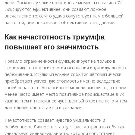
деле. Поскольку яркие позитивные моменты в казино 7к
фиксируются эффективнее, они создают ложное
впечатление того, что удача сопутствует нам с большей
частотой, чем показывает объективная статданные.
Как нечастотность триумфа
повышает его значимость
Правило ограниченности функционирует не только в
экономике, но и в психологии осознания индивидуального
переживания. Исключительные события автоматически
приобретают усиленную стоимость именно вследствие
своей нечастоте. Аналогичные модели выявляют, что чем
менее часто имеет место позитивное происшествие в 7к
казино, тем интенсивнее чувственный ответ на него и тем
длительнее оно остаётся в сознании.
Нечастотность создаёт чувство уникальности и
особенности. Личность стартует рассматривать себя как
уникальную индивидуальность, которой сопутствует