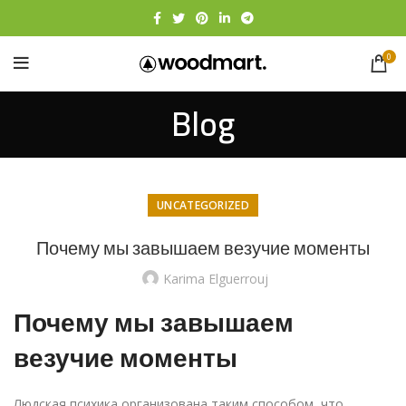
0
Blog
UNCATEGORIZED
Почему мы завышаем везучие моменты
Karima Elguerrouj
Почему мы завышаем
везучие моменты
Людская психика организована таким способом, что