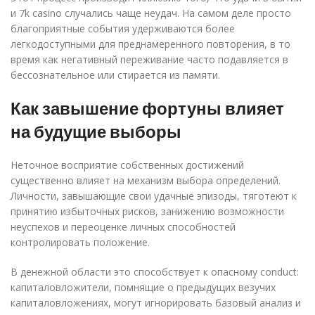
и 7k casino случались чаще неудач. На самом деле просто
благоприятные события удерживаются более
легкодоступными для преднамеренного повторения, в то
время как негативный переживание часто подавляется в
бессознательное или стирается из памяти.
Как завышение фортуны влияет
на будущие выборы
Неточное восприятие собственных достижений
существенно влияет на механизм выбора определений.
Личности, завышающие свои удачные эпизоды, тяготеют к
принятию избыточных рисков, занижению возможности
неуспехов и переоценке личных способностей
контролировать положение.
В денежной области это способствует к опасному conduct:
капиталовложители, помнящие о предыдущих везучих
капиталовложениях, могут игнорировать базовый анализ и