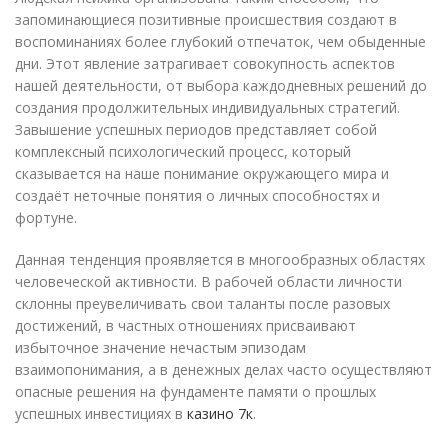
запоминающиеся позитивные происшествия создают в
воспоминаниях более глубокий отпечаток, чем обыденные
дни. Этот явление затрагивает совокупность аспектов
нашей деятельности, от выбора каждодневных решений до
создания продолжительных индивидуальных стратегий.
Завышение успешных периодов представляет собой
комплексный психологический процесс, который
сказывается на наше понимание окружающего мира и
создаёт неточные понятия о личных способностях и
фортуне.
Данная тенденция проявляется в многообразных областях
человеческой активности. В рабочей области личности
склонны преувеличивать свои таланты после разовых
достижений, в частных отношениях присваивают
избыточное значение нечастым эпизодам
взаимопонимания, а в денежных делах часто осуществляют
опасные решения на фундаменте памяти о прошлых
успешных инвестициях в
казино 7к
.