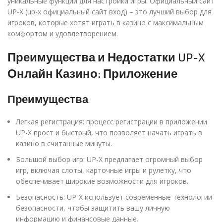
уникальные функции для настройки игры. Официальный сайт
UP-X (up-x официальный сайт вход) – это лучший выбор для
игроков, которые хотят играть в казино с максимальным
комфортом и удовлетворением.
Преимущества и Недостатки UP-X
Онлайн Казино: Приложение
Преимущества
Легкая регистрация: процесс регистрации в приложении
UP-X прост и быстрый, что позволяет начать играть в
казино в считанные минуты.
Большой выбор игр: UP-X предлагает огромный выбор
игр, включая слоты, карточные игры и рулетку, что
обеспечивает широкие возможности для игроков.
Безопасность: UP-X использует современные технологии
безопасности, чтобы защитить вашу личную
информацию и финансовые данные.