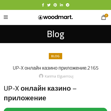
0
Blog
BLOG
UP-X онлайн казино приложение.2165
Karima Elguerrouj
UP-X онлайн казино –
приложение