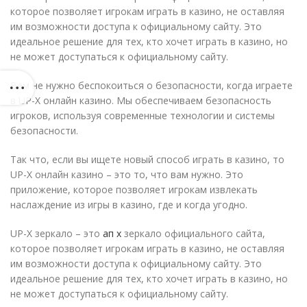
которое позволяет игрокам играть в казино, не оставляя
им возможности доступа к официальному сайту. Это
идеальное решение для тех, кто хочет играть в казино, но
не может доступаться к официальному сайту.
Вам не нужно беспокоиться о безопасности, когда играете
в UP-X онлайн казино. Мы обеспечиваем безопасность
игроков, используя современные технологии и системы
безопасности.
Так что, если вы ищете новый способ играть в казино, то
UP-X онлайн казино – это то, что вам нужно. Это
приложение, которое позволяет игрокам извлекать
наслаждение из игры в казино, где и когда угодно.
UP-X зеркало – это
ап х
зеркало официального сайта,
которое позволяет игрокам играть в казино, не оставляя
им возможности доступа к официальному сайту. Это
идеальное решение для тех, кто хочет играть в казино, но
не может доступаться к официальному сайту.