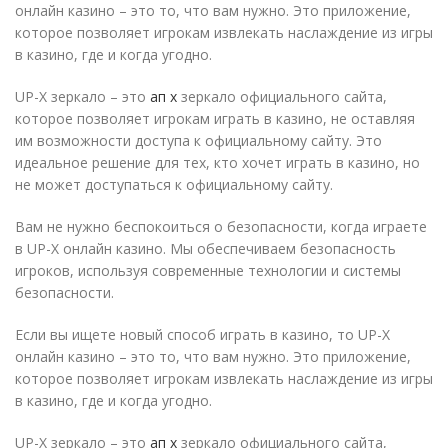
онлайн казино – это то, что вам нужно. Это приложение,
которое позволяет игрокам извлекать наслаждение из игры
в казино, где и когда угодно.
UP-X зеркало – это
ап х
зеркало официального сайта,
которое позволяет игрокам играть в казино, не оставляя
им возможности доступа к официальному сайту. Это
идеальное решение для тех, кто хочет играть в казино, но
не может доступаться к официальному сайту.
Вам не нужно беспокоиться о безопасности, когда играете
в UP-X онлайн казино. Мы обеспечиваем безопасность
игроков, используя современные технологии и системы
безопасности.
Если вы ищете новый способ играть в казино, то UP-X
онлайн казино – это то, что вам нужно. Это приложение,
которое позволяет игрокам извлекать наслаждение из игры
в казино, где и когда угодно.
UP-X зеркало – это
ап х
зеркало официального сайта,