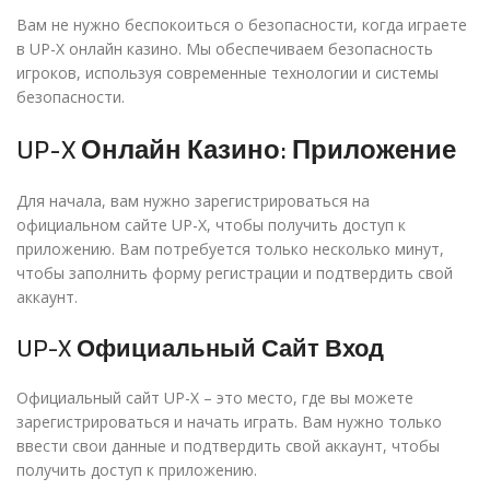
Вам не нужно беспокоиться о безопасности, когда играете
в UP-X онлайн казино. Мы обеспечиваем безопасность
игроков, используя современные технологии и системы
безопасности.
UP-X Онлайн Казино: Приложение
Для начала, вам нужно зарегистрироваться на
официальном сайте UP-X, чтобы получить доступ к
приложению. Вам потребуется только несколько минут,
чтобы заполнить форму регистрации и подтвердить свой
аккаунт.
UP-X Официальный Сайт Вход
Официальный сайт UP-X – это место, где вы можете
зарегистрироваться и начать играть. Вам нужно только
ввести свои данные и подтвердить свой аккаунт, чтобы
получить доступ к приложению.