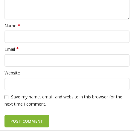
*
Name
*
Email
Website
Save my name, email, and website in this browser for the
next time I comment.