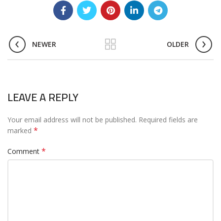
NEWER
OLDER
LEAVE A REPLY
Your email address will not be published.
Required fields are
*
marked
*
Comment