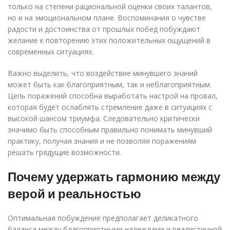
только на степени рациональной оценки своих талантов,
но и на эмоциональном плане. Воспоминания о чувстве
радости и достоинства от прошлых побед побуждают
желание к повторению этих положительных ощущений в
современных ситуациях.
Важно выделить, что воздействие минувшего знаний
может быть как благоприятным, так и неблагоприятным.
Цепь поражений способна выработать настрой на провал,
которая будет ослаблять стремление даже в ситуациях с
высокой шансом триумфа. Следовательно критически
значимо быть способным правильно понимать минувший
практику, получая знания и не позволяя поражениям
решать грядущие возможности.
Почему удержать гармонию между
верой и реальностью
Оптимальная побуждение предполагает деликатного
баланса между благоприятными надеждами и реалистичной