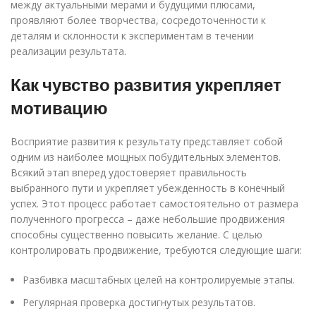
между актуальными мерами и будущими плюсами,
проявляют более творчества, сосредоточенности к
деталям и склонности к экспериментам в течении
реализации результата.
Как чувство развития укрепляет
мотивацию
Восприятие развития к результату представляет собой
одним из наиболее мощных побудительных элементов.
Всякий этап вперед удостоверяет правильность
выбранного пути и укрепляет убежденность в конечный
успех. Этот процесс работает самостоятельно от размера
полученного прогресса – даже небольшие продвижения
способны существенно повысить желание. С целью
контролировать продвижение, требуются следующие шаги:
Разбивка масштабных целей на контролируемые этапы.
Регулярная проверка достигнутых результатов.