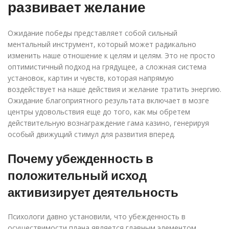
развивает желание
Ожидание победы представляет собой сильный
ментальный инструмент, который может радикально
изменить наше отношение к целям и целям. Это не просто
оптимистичный подход на грядущее, а сложная система
установок, картин и чувств, которая напрямую
воздействует на наше действия и желание тратить энергию.
Ожидание благоприятного результата включает в мозге
центры удовольствия еще до того, как мы обретем
действительную вознаграждение гама казино, генерируя
особый движущий стимул для развития вперед.
Почему убежденность в
положительный исход
активизирует деятельность
Психологи давно установили, что убежденность в
осуществимости плана является главным элементом