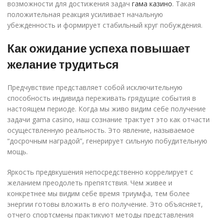
возможности для достижения задач
гама казино
. Такая
положительная реакция усиливает начальную
убежденность и формирует стабильный круг побуждения.
Как ожидание успеха повышает
желание трудиться
Предчувствие представляет собой исключительную
способность индивида переживать грядущие события в
настоящем периоде. Когда мы живо видим себе получение
задачи gama casino, наш сознание трактует это как отчасти
осуществленную реальность. Это явление, называемое
“досрочным наградой”, генерирует сильную побудительную
мощь.
Яркость предвкушения непосредственно коррелирует с
желанием преодолеть препятствия. Чем живее и
конкретнее мы видим себе время триумфа, тем более
энергии готовы вложить в его получение. Это объясняет,
отчего спортсмены практикуют методы представления