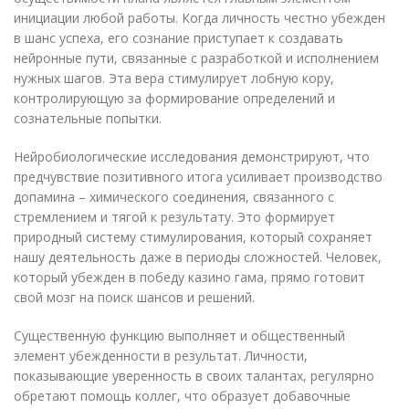
инициации любой работы. Когда личность честно убежден
в шанс успеха, его сознание приступает к создавать
нейронные пути, связанные с разработкой и исполнением
нужных шагов. Эта вера стимулирует лобную кору,
контролирующую за формирование определений и
сознательные попытки.
Нейробиологические исследования демонстрируют, что
предчувствие позитивного итога усиливает производство
допамина – химического соединения, связанного с
стремлением и тягой к результату. Это формирует
природный систему стимулирования, который сохраняет
нашу деятельность даже в периоды сложностей. Человек,
который убежден в победу казино гама, прямо готовит
свой мозг на поиск шансов и решений.
Существенную функцию выполняет и общественный
элемент убежденности в результат. Личности,
показывающие уверенность в своих талантах, регулярно
обретают помощь коллег, что образует добавочные