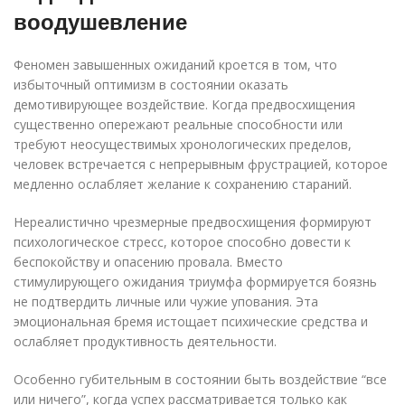
воодушевление
Феномен завышенных ожиданий кроется в том, что
избыточный оптимизм в состоянии оказать
демотивирующее воздействие. Когда предвосхищения
существенно опережают реальные способности или
требуют неосуществимых хронологических пределов,
человек встречается с непрерывным фрустрацией, которое
медленно ослабляет желание к сохранению стараний.
Нереалистично чрезмерные предвосхищения формируют
психологическое стресс, которое способно довести к
беспокойству и опасению провала. Вместо
стимулирующего ожидания триумфа формируется боязнь
не подтвердить личные или чужие упования. Эта
эмоциональная бремя истощает психические средства и
ослабляет продуктивность деятельности.
Особенно губительным в состоянии быть воздействие “все
или ничего”, когда успех рассматривается только как