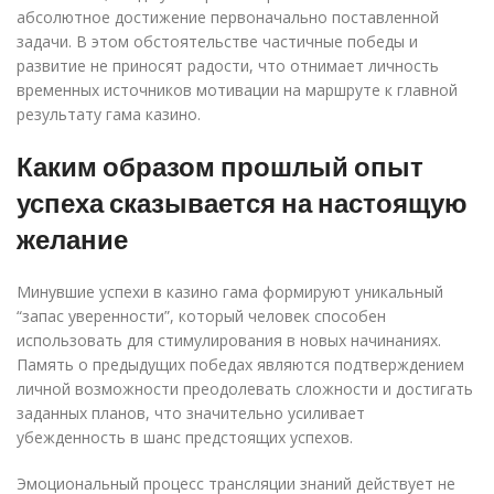
абсолютное достижение первоначально поставленной
задачи. В этом обстоятельстве частичные победы и
развитие не приносят радости, что отнимает личность
временных источников мотивации на маршруте к главной
результату гама казино.
Каким образом прошлый опыт
успеха сказывается на настоящую
желание
Минувшие успехи в казино гама формируют уникальный
“запас уверенности”, который человек способен
использовать для стимулирования в новых начинаниях.
Память о предыдущих победах являются подтверждением
личной возможности преодолевать сложности и достигать
заданных планов, что значительно усиливает
убежденность в шанс предстоящих успехов.
Эмоциональный процесс трансляции знаний действует не