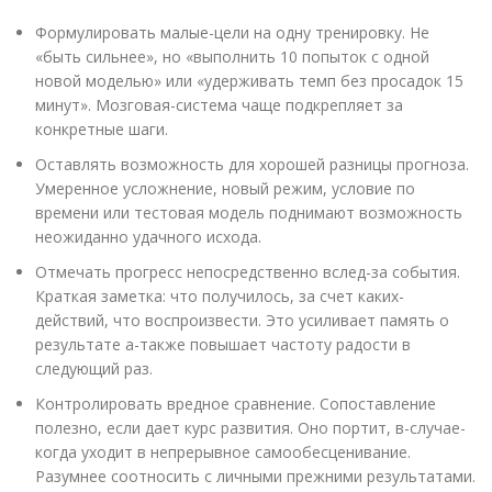
Формулировать малые-цели на одну тренировку. Не
«быть сильнее», но «выполнить 10 попыток с одной
новой моделью» или «удерживать темп без просадок 15
минут». Мозговая-система чаще подкрепляет за
конкретные шаги.
Оставлять возможность для хорошей разницы прогноза.
Умеренное усложнение, новый режим, условие по
времени или тестовая модель поднимают возможность
неожиданно удачного исхода.
Отмечать прогресс непосредственно вслед-за события.
Краткая заметка: что получилось, за счет каких-
действий, что воспроизвести. Это усиливает память о
результате а-также повышает частоту радости в
следующий раз.
Контролировать вредное сравнение. Сопоставление
полезно, если дает курс развития. Оно портит, в-случае-
когда уходит в непрерывное самообесценивание.
Разумнее соотносить с личными прежними результатами.