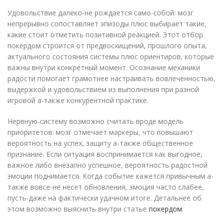
Удовольствие далеко-не рождается само-собой: мозг
непрерывно сопоставляет эпизоды плюс выбирает такие,
какие стоит отметить позитивной реакцией. Этот отбор
покердом строится от предвосхищений, прошлого опыта,
актуального состояния системы плюс ориентиров, которые
важны внутри конкретный момент. Осознание механики
радости помогает грамотнее настраивать вовлеченностью,
выдержкой и удовольствием из выполнения при разной
игровой а-также конкурентной практике.
Нервную-систему возможно считать вроде модель
приоритетов: мозг отмечает маркеры, что повышают
вероятность на успех, защиту а-также общественное
признание. Если ситуация воспринимается как выгодное,
важное либо внезапно успешное, вероятность радостной
эмоции поднимается. Когда событие кажется привычным а-
также вовсе-не несет обновления, эмоция часто слабее,
пусть-даже на фактически удачном итоге. Детальнее об
этом возможно выяснить внутри статье
покердом
.