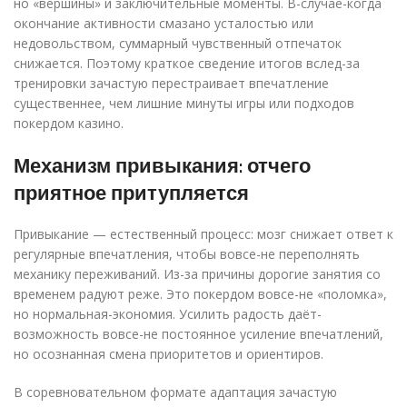
но «вершины» и заключительные моменты. В-случае-когда
окончание активности смазано усталостью или
недовольством, суммарный чувственный отпечаток
снижается. Поэтому краткое сведение итогов вслед-за
тренировки зачастую перестраивает впечатление
существеннее, чем лишние минуты игры или подходов
покердом казино.
Механизм привыкания: отчего
приятное притупляется
Привыкание — естественный процесс: мозг снижает ответ к
регулярные впечатления, чтобы вовсе-не переполнять
механику переживаний. Из-за причины дорогие занятия со
временем радуют реже. Это покердом вовсе-не «поломка»,
но нормальная-экономия. Усилить радость даёт-
возможность вовсе-не постоянное усиление впечатлений,
но осознанная смена приоритетов и ориентиров.
В соревновательном формате адаптация зачастую