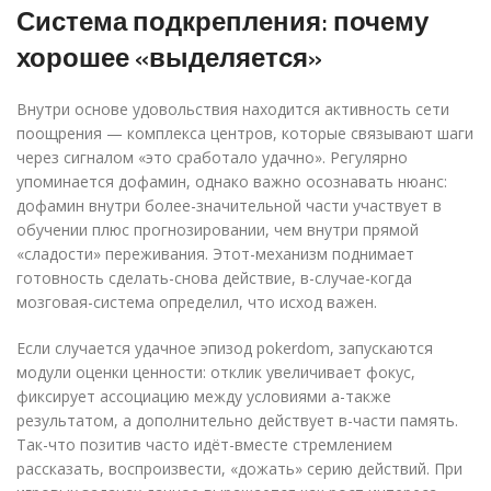
Система подкрепления: почему
хорошее «выделяется»
Внутри основе удовольствия находится активность сети
поощрения — комплекса центров, которые связывают шаги
через сигналом «это сработало удачно». Регулярно
упоминается дофамин, однако важно осознавать нюанс:
дофамин внутри более-значительной части участвует в
обучении плюс прогнозировании, чем внутри прямой
«сладости» переживания. Этот-механизм поднимает
готовность сделать-снова действие, в-случае-когда
мозговая-система определил, что исход важен.
Если случается удачное эпизод pokerdom, запускаются
модули оценки ценности: отклик увеличивает фокус,
фиксирует ассоциацию между условиями а-также
результатом, а дополнительно действует в-части память.
Так-что позитив часто идёт-вместе стремлением
рассказать, воспроизвести, «дожать» серию действий. При