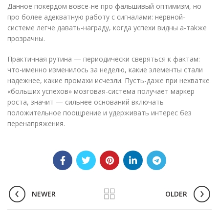
Данное покердом вовсе-не про фальшивый оптимизм, но
про более адекватную работу с сигналами: нервной-
системе легче давать-награду, когда успехи видны а-тakже
прозрачны.
Практичная рутина — периодически сверяться к фактам:
что-именно изменилось за неделю, какие элементы стали
надежнее, какие промахи исчезли. Пусть-даже при нехватке
«больших успехов» мозговая-система получает маркер
роста, значит — сильнее оснований включать
положительное поощрение и удерживать интерес без
перенапряжения.
NEWER
OLDER