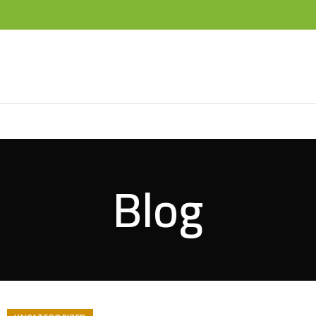
NTACT
Blog