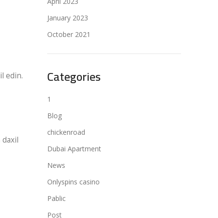
April 2023
January 2023
October 2021
Categories
l edin.
1
Blog
chickenroad
 daxil
Dubai Apartment
News
Onlyspins casino
Pablic
Post