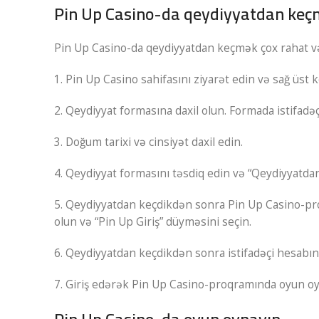
Pin Up Casino-da qeydiyyatdan ke
Pin Up Casino-da qeydiyyatdan keçmək çox rahat və s
1. Pin Up Casino sahifasını ziyarət edin və sağ üst
2. Qeydiyyat formasına daxil olun. Formada istifadəçi 
3. Doğum tarixi və cinsiyət daxil edin.
4. Qeydiyyat formasını təsdiq edin və “Qeydiyyatda
5. Qeydiyyatdan keçdikdən sonra Pin Up Casino-proq
olun və “Pin Up Giriş” düyməsini seçin.
6. Qeydiyyatdan keçdikdən sonra istifadəçi hesabını
7. Giriş edərək Pin Up Casino-proqramında oyun oyn