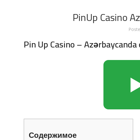
PinUp Casino A
Post
Pin Up Casino – Azərbaycanda 
▶
Содержимое