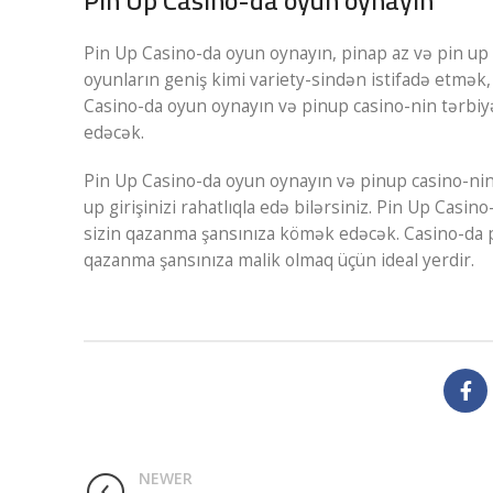
Pin Up Casino-da oyun oynayın
Pin Up Casino-da oyun oynayın, pinap az və pin up g
oyunların geniş kimi variety-sindən istifadə etmək,
Casino-da oyun oynayın və pinup casino-nin tərbiyəl
edəcək.
Pin Up Casino-da oyun oynayın və pinup casino-nin 
up girişinizi rahatlıqla edə bilərsiniz. Pin Up Casin
sizin qazanma şansınıza kömək edəcək. Casino-da pi
qazanma şansınıza malik olmaq üçün ideal yerdir.
NEWER