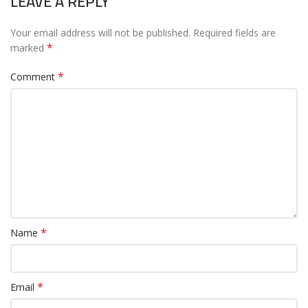
LEAVE A REPLY
Your email address will not be published.
Required fields are
*
marked
*
Comment
*
Name
*
Email