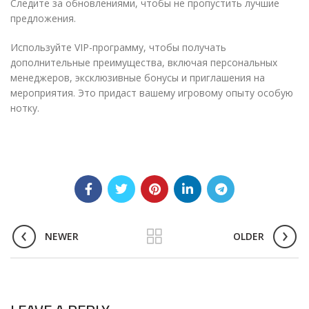
Следите за обновлениями, чтобы не пропустить лучшие
предложения.
Используйте VIP-программу, чтобы получать
дополнительные преимущества, включая персональных
менеджеров, эксклюзивные бонусы и приглашения на
мероприятия. Это придаст вашему игровому опыту особую
нотку.
NEWER
OLDER