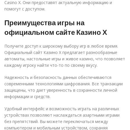
Casino X. Они предоставят актуальную информацию и
помогут с доступом.
Преимущества игры на
официальном сайте Казино Х
Получите доступ к широкому выбору игр в любое время.
Официальный сайт Казино Х предлагает разнообразные
автоматы, настольные игры и живое казино, что позволяет
каждому игроку найти что-то по своему вкусу.
Надежность и безопасность данных обеспечиваются
современными технологиями шифрования. Все транзакции
защищены, что дает уверенность в сохранности личной
информации и средств.
Удобный интерфейс и возможность играть на различных
устройствах позволяют наслаждаться азартными играми
без препятствий. Вы можете переключаться между
компьютером и мобильным устройством, сохраняя