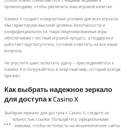
Обязательно ознакомьтесь с нашими акциями и
промокодами, чтобы увеличить ваш игровой капитал.
Казино Х создает комфортные условия для всех игроков.
Мы гарантируем высокий уровень безопасности и
конфиденциальности. Наши лицензированные игры
обеспечивают честный игровой процесс, а поддержка
работает круглосуточно, готовая ответить на все ваши
вопросы.
Не упустите шанс испытать удачу – присоединяйтесь к
Казино Х и погружайтесь в азартный мир, который всегда
при вас!
Как выбрать надежное зеркало
для доступа к Casino X
Выбирая зеркало для доступа к Casino X, следите за
актуальностью ссылки. Пользуйтесь официальными
источниками, чтобы не попасть на мошеннические сайты.