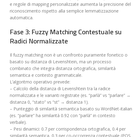
e regole di mapping personalizzate aumenta la precisione del
riconoscimento rispetto alla semplice lemmatizzazione
automatica.
Fase 3: Fuzzy Matching Contestuale su
Radici Normalizzate
Il fuzzy matching non è un confronto puramente fonetico o
basato su distanza di Levenshtein, ma un processo
combinato che integra distanza ortografica, similarità
semantica e contesto grammaticale.
L’algoritmo operativo prevede:
– Calcolo della distanza di Levenshtein tra la radice
normalizzata e le varianti registrate (es. “parlà” vs “parlare” →
distanza 0, “stato” vs “st” → distanza 1).
– Punteggio di similarità semantica basato su WordNet-italian
(es. “parlare” ha similarità 0.92 con “parlà” in contesto
verbale).
– Pesi dinamici: 0.7 per corrispondenza ortografica, 0.4 per
similarità semantica, 0.3 per co-occorrenza contestuale (POS