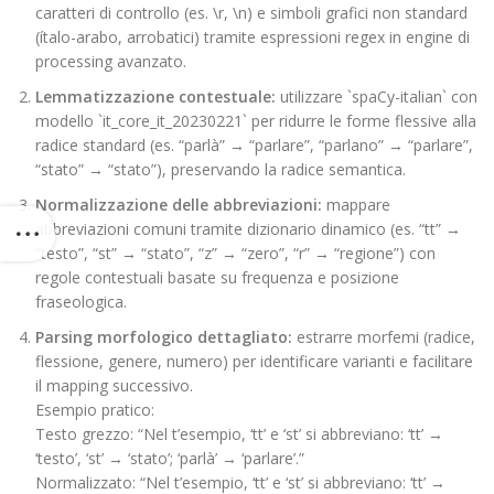
caratteri di controllo (es. \r, \n) e simboli grafici non standard
(ítalo-arabo, arrobatici) tramite espressioni regex in engine di
processing avanzato.
Lemmatizzazione contestuale:
utilizzare `spaCy-italian` con
modello `it_core_it_20230221` per ridurre le forme flessive alla
radice standard (es. “parlà” → “parlare”, “parlano” → “parlare”,
“stato” → “stato”), preservando la radice semantica.
Normalizzazione delle abbreviazioni:
mappare
abbreviazioni comuni tramite dizionario dinamico (es. “tt” →
“testo”, “st” → “stato”, “z” → “zero”, “r” → “regione”) con
regole contestuali basate su frequenza e posizione
fraseologica.
Parsing morfologico dettagliato:
estrarre morfemi (radice,
flessione, genere, numero) per identificare varianti e facilitare
il mapping successivo.
Esempio pratico:
Testo grezzo: “Nel t’esempio, ‘tt’ e ‘st’ si abbreviano: ‘tt’ →
‘testo’, ‘st’ → ‘stato’; ‘parlà’ → ‘parlare’.”
Normalizzato: “Nel t’esempio, ‘tt’ e ‘st’ si abbreviano: ‘tt’ →