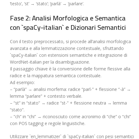
‘testo’, ‘st’ → ‘stato’; ‘parlà’ → ‘parlare’.
Fase 2: Analisi Morfologica e Semantica
con `spaCy-italian` e Dizionari Semantici
Con il testo preprocessato, si procede all’analisi morfologica
avanzata e alla lemmatizzazione contestuale, sfruttando
`spaCy-italian` con estensioni semantiche e integrazione di
WordNet-italian per la disambiguazione.
Il passaggio chiave è la conversione delle forme flessive alla
radice e la mappatura semantica contestuale.
Ad esempio:
– “parlà” → analisi morfema: radice “parl-” + flessione “-à” →
lemma “parlare” + contesto verbale.
– “st” in “stato” → radice “st-” + flessione neutra → lemma
“stato”.
– “ch” in “chi” → riconosciuto come acronimo di “che” o “chi”
con POS tagging e regole linguistiche.
Utilizzare `en_lemmatizer` di `spaCy-italian` con pesi semantici