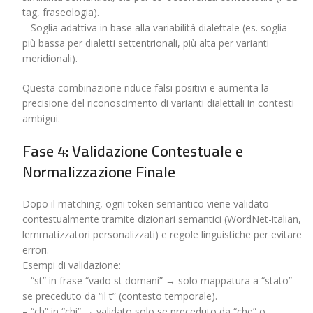
tag, fraseologia).
– Soglia adattiva in base alla variabilità dialettale (es. soglia
più bassa per dialetti settentrionali, più alta per varianti
meridionali).
Questa combinazione riduce falsi positivi e aumenta la
precisione del riconoscimento di varianti dialettali in contesti
ambigui.
Fase 4: Validazione Contestuale e
Normalizzazione Finale
Dopo il matching, ogni token semantico viene validato
contestualmente tramite dizionari semantici (WordNet-italian,
lemmatizzatori personalizzati) e regole linguistiche per evitare
errori.
Esempi di validazione:
– “st” in frase “vado st domani” → solo mappatura a “stato”
se preceduto da “il t” (contesto temporale).
– “ch” in “chi” → validato solo se preceduto da “che” o