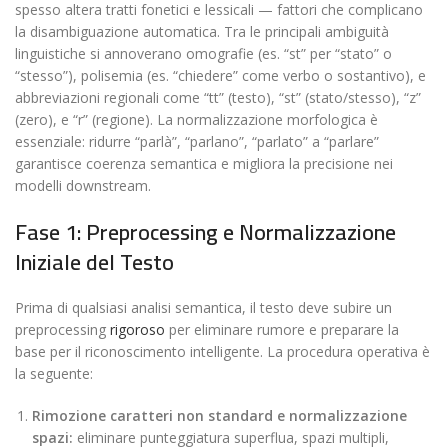
spesso altera tratti fonetici e lessicali — fattori che complicano
la disambiguazione automatica. Tra le principali ambiguità
linguistiche si annoverano omografie (es. “st” per “stato” o
“stesso”), polisemia (es. “chiedere” come verbo o sostantivo), e
abbreviazioni regionali come “tt” (testo), “st” (stato/stesso), “z”
(zero), e “r” (regione). La normalizzazione morfologica è
essenziale: ridurre “parlà”, “parlano”, “parlato” a “parlare”
garantisce coerenza semantica e migliora la precisione nei
modelli downstream.
Fase 1: Preprocessing e Normalizzazione
Iniziale del Testo
Prima di qualsiasi analisi semantica, il testo deve subire un
preprocessing
rigoroso
per eliminare rumore e preparare la
base per il riconoscimento intelligente. La procedura operativa è
la seguente:
Rimozione caratteri non standard e normalizzazione
spazi:
eliminare punteggiatura superflua, spazi multipli,