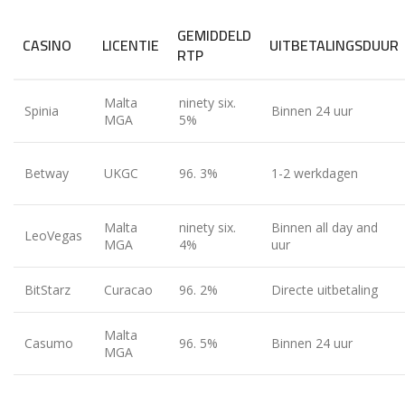
GEMIDDELD
CASINO
LICENTIE
UITBETALINGSDUUR
RTP
Malta
ninety six.
Spinia
Binnen 24 uur
MGA
5%
Betway
UKGC
96. 3%
1-2 werkdagen
Malta
ninety six.
Binnen all day and
LeoVegas
MGA
4%
uur
BitStarz
Curacao
96. 2%
Directe uitbetaling
Malta
Casumo
96. 5%
Binnen 24 uur
MGA