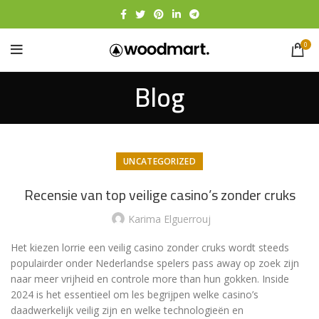
0
Blog
UNCATEGORIZED
Recensie van top veilige casino’s zonder cruks
Karima Elguerrouj
Het kiezen lorrie een veilig casino zonder cruks wordt steeds
populairder onder Nederlandse spelers pass away op zoek zijn
naar meer vrijheid en controle more than hun gokken. Inside
2024 is het essentieel om les begrijpen welke casino’s
daadwerkelijk veilig zijn en welke technologieën en