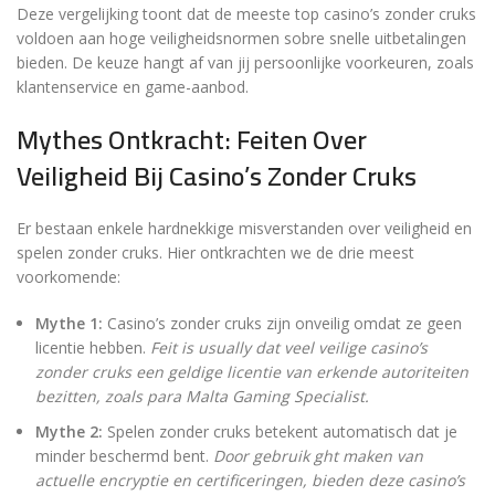
Deze vergelijking toont dat de meeste top casino’s zonder cruks
voldoen aan hoge veiligheidsnormen sobre snelle uitbetalingen
bieden. De keuze hangt af van jij persoonlijke voorkeuren, zoals
klantenservice en game-aanbod.
Mythes Ontkracht: Feiten Over
Veiligheid Bij Casino’s Zonder Cruks
Er bestaan enkele hardnekkige misverstanden over veiligheid en
spelen zonder cruks. Hier ontkrachten we de drie meest
voorkomende:
Mythe 1:
Casino’s zonder cruks zijn onveilig omdat ze geen
licentie hebben.
Feit is usually dat veel veilige casino’s
zonder cruks een geldige licentie van erkende autoriteiten
bezitten, zoals para Malta Gaming Specialist.
Mythe 2:
Spelen zonder cruks betekent automatisch dat je
minder beschermd bent.
Door gebruik ght maken van
actuelle encryptie en certificeringen, bieden deze casino’s