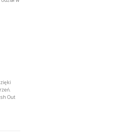
 Udział w
zięki
rzeń.
ash Out