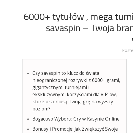
6000+ tytułów , mega turni
savaspin – Twoja bram
Post
Czy savaspin to klucz do świata
nieograniczonej rozrywki z 6000+ grami,
gigantycznymi turniejami i
ekskluzywnymi korzyściami dla VIP-ów,
które przeniosą Twoją grę na wyższy
poziom?
Bogactwo Wyboru: Gry w Kasynie Online
Bonusy i Promocje: Jak Zwiększyć Swoje