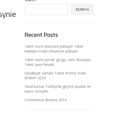
synie
SEARCH
Recent Posts
1xbet rəsmi əlavəsini yükləyin: 1xbet
tətbiqini mobil cihazınıza yükləyin
1xbet rəsmi jurnalı: güzgü, tətil, fiksasiya,
1xbet şəxsi hesabı
Qeydiyyat zamanı 1xBet Promo Kodu
Endirim 2023
Yasal kumar Türkiye’de geçerli yasalar ve
lisans süreçleri
Coronavirus disease 2019