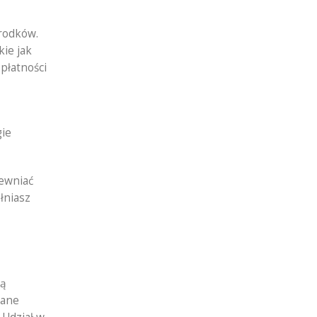
środków.
ie jak
 płatności
gie
pewniać
łniasz
ją
wane