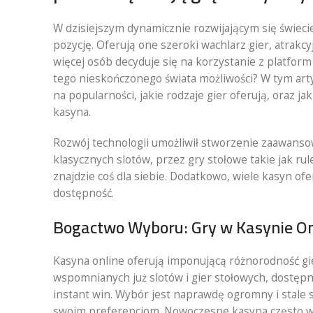
W dzisiejszym dynamicznie rozwijającym się świeci
pozycję. Oferują one szeroki wachlarz gier, atrak
więcej osób decyduje się na korzystanie z platfor
tego nieskończonego świata możliwości? W tym artyk
na popularności, jakie rodzaje gier oferują, oraz
kasyna.
Rozwój technologii umożliwił stworzenie zaawanso
klasycznych slotów, przez gry stołowe takie jak rul
znajdzie coś dla siebie. Dodatkowo, wiele kasyn of
dostępność.
Bogactwo Wyboru: Gry w Kasynie On
Kasyna online oferują imponującą różnorodność gi
wspomnianych już slotów i gier stołowych, dostępne
instant win. Wybór jest naprawdę ogromny i stale 
swoim preferencjom. Nowoczesne kasyna często w