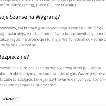
etEnt, Microgaming, Play’n GO, czy BGaming.
Swoje Szanse na Wygraną?
 powodów, dla których gracze wybierają kasyna online. Dzięk
 Najpopularniejsze rodzaje bonusów to bonus powitalny, bonu
także regularne promocje i turnieje. Warto jednak dokładnie 
 że są one korzystne.
Bezpiecznie?
wnienie się, że posiada ono odpowiednią licencję. Licencja
egulacjom określonym przez odpowiedni organ. Ważne jest równ
i zabezpieczające, takie jak szyfrowanie danych SSL, aby chr
powinno być zawsze priorytetem.
WAŻNOŚĆ