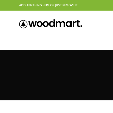
ADD ANYTHING HERE OR JUST REMOVE IT…
HOME
KA HOMES
APARTMENTS
HOMES
CO