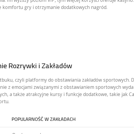
a. Im wyższy poziom VIP, tym więcej korzyści oferuje kasyno.
e komfortu gry i otrzymanie dodatkowych nagród.
nie Rozrywki i Zakładów
tbuku, czyli platformy do obstawiania zakładów sportowych. D
ynie z emocjami związanymi z obstawianiem sportowych wyda
h, a także atrakcyjne kursy i funkcje dodatkowe, takie jak C
ortu.
POPULARNOŚĆ W ZAKŁADACH