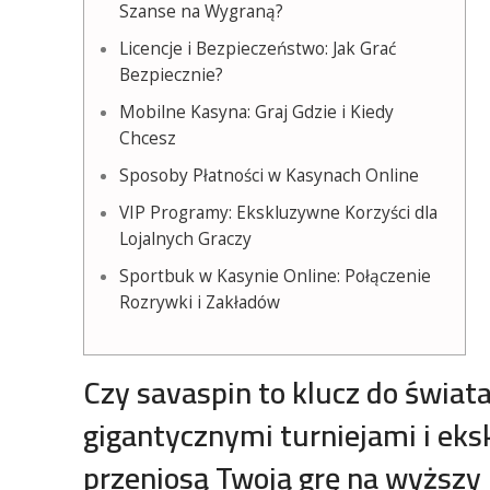
Szanse na Wygraną?
Licencje i Bezpieczeństwo: Jak Grać
Bezpiecznie?
Mobilne Kasyna: Graj Gdzie i Kiedy
Chcesz
Sposoby Płatności w Kasynach Online
VIP Programy: Ekskluzywne Korzyści dla
Lojalnych Graczy
Sportbuk w Kasynie Online: Połączenie
Rozrywki i Zakładów
Czy savaspin to klucz do świat
gigantycznymi turniejami i eks
przeniosą Twoją grę na wyższy