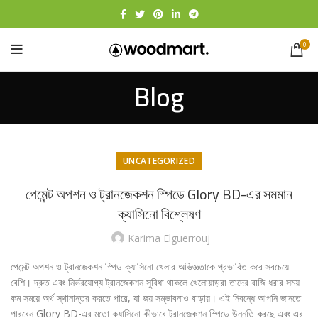
0
Blog
UNCATEGORIZED
পেমেন্ট অপশন ও ট্রানজেকশন স্পিডে Glory BD-এর সমমান
ক্যাসিনো বিশ্লেষণ
Karima Elguerrouj
পেমেন্ট অপশন ও ট্রানজেকশন স্পিড ক্যাসিনো খেলার অভিজ্ঞতাকে প্রভাবিত করে সবচেয়ে
বেশি। দ্রুত এবং নির্ভরযোগ্য ট্রানজেকশন সুবিধা থাকলে খেলোয়াড়রা তাদের বাজি ধরার সময়
কম সময়ে অর্থ স্থানান্তর করতে পারে, যা জয় সম্ভাবনাও বাড়ায়। এই নিবন্ধে আপনি জানতে
পারবেন Glory BD-এর মতো ক্যাসিনো কীভাবে ট্রানজেকশন স্পিডে উন্নতি করছে এবং এর