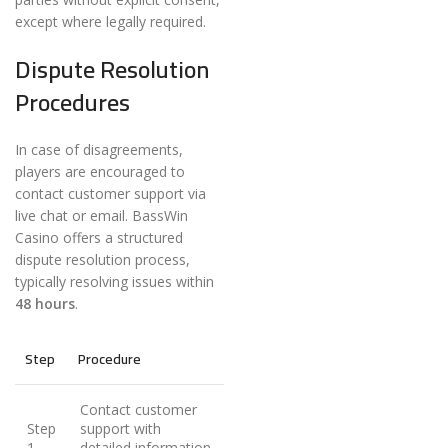
except where legally required.
Dispute Resolution
Procedures
In case of disagreements,
players are encouraged to
contact customer support via
live chat or email. BassWin
Casino offers a structured
dispute resolution process,
typically resolving issues within
48 hours
.
Step
Procedure
Contact customer
Step
support with
1
detailed information