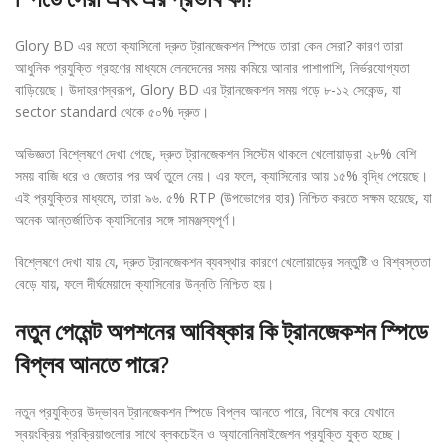
Glory BD এর মতো ক্যাসিনো দ্রুত ট্রানজেকশন স্পিডে তারা কেন সেরা? কারণ তারা
আধুনিক প্রযুক্তি গ্রহণের মাধ্যমে লেনদেনের সময় কমিয়ে আনার পাশাপাশি, নির্ভরযোগ্যতা
বাড়িয়েছে। উদাহরণস্বরূপ, Glory BD এর ট্রানজেকশন সময় গড়ে ৮-১২ সেকেন্ড, যা
sector standard থেকে ৫০% দ্রুত।
অভিজ্ঞতা বিশ্লেষণে দেখা গেছে, দ্রুত ট্রানজেকশন সিস্টেম থাকলে খেলোয়াড়রা ২৮% বেশি
সময় বাজি ধরে ও জেতার পর অর্থ তুলে নেয়। এর ফলে, ক্যাসিনোর আয় ১৫% বৃদ্ধি পেয়েছে।
এই প্রযুক্তির মাধ্যমে, তারা ৯৬. ৫% RTP (উপভোগের হার) নিশ্চিত করতে সক্ষম হয়েছে, যা
অনেক আন্তর্জাতিক ক্যাসিনোর সঙ্গে সামঞ্জস্যপূর্ণ।
বিশ্লেষণে দেখা যায় যে, দ্রুত ট্রানজেকশন ব্যবস্থার কারণে খেলোয়াড়ের সন্তুষ্টি ও বিশ্বস্ততা
বেড়ে যায়, ফলে দীর্ঘমেয়াদে ক্যাসিনোর উন্নতি নিশ্চিত হয়।
নতুন পেমেন্ট অপশনের আবিষ্কার কি ট্রানজেকশন স্পিডে
বিপ্লব আনতে পারে?
নতুন প্রযুক্তির উদ্ভাবন ট্রানজেকশন স্পিডে বিপ্লব আনতে পারে, বিশেষ করে যেখানে
স্বয়ংক্রিয় প্রক্রিয়াগুলোর সাথে ব্লকচেইন ও অ্যানোনিমাইজেশন প্রযুক্তি যুক্ত হচ্ছে।