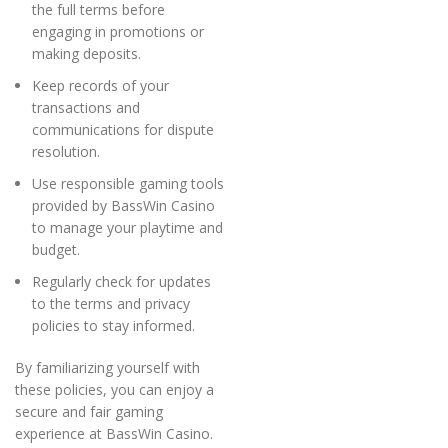
the full terms before
engaging in promotions or
making deposits.
Keep records of your
transactions and
communications for dispute
resolution.
Use responsible gaming tools
provided by BassWin Casino
to manage your playtime and
budget.
Regularly check for updates
to the terms and privacy
policies to stay informed.
By familiarizing yourself with
these policies, you can enjoy a
secure and fair gaming
experience at BassWin Casino.