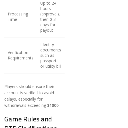
Up to 24
hours
Processing
(approval),
Time
then 0-3
days for
payout
Identity
documents
Verification
such as
Requirements
passport
or utility bill
Players should ensure their
account is verified to avoid
delays, especially for
withdrawals exceeding
$1000
.
Game Rules and