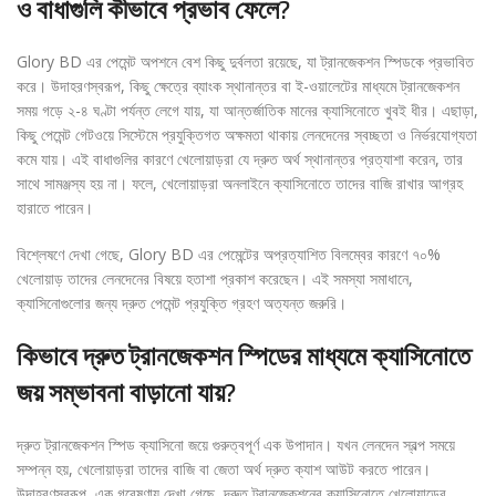
ও বাধাগুলি কীভাবে প্রভাব ফেলে?
Glory BD এর পেমেন্ট অপশনে বেশ কিছু দুর্বলতা রয়েছে, যা ট্রানজেকশন স্পিডকে প্রভাবিত
করে। উদাহরণস্বরূপ, কিছু ক্ষেত্রে ব্যাংক স্থানান্তর বা ই-ওয়ালেটের মাধ্যমে ট্রানজেকশন
সময় গড়ে ২-৪ ঘণ্টা পর্যন্ত লেগে যায়, যা আন্তর্জাতিক মানের ক্যাসিনোতে খুবই ধীর। এছাড়া,
কিছু পেমেন্ট গেটওয়ে সিস্টেমে প্রযুক্তিগত অক্ষমতা থাকায় লেনদেনের স্বচ্ছতা ও নির্ভরযোগ্যতা
কমে যায়। এই বাধাগুলির কারণে খেলোয়াড়রা যে দ্রুত অর্থ স্থানান্তর প্রত্যাশা করেন, তার
সাথে সামঞ্জস্য হয় না। ফলে, খেলোয়াড়রা অনলাইনে ক্যাসিনোতে তাদের বাজি রাখার আগ্রহ
হারাতে পারেন।
বিশ্লেষণে দেখা গেছে, Glory BD এর পেমেন্টের অপ্রত্যাশিত বিলম্বের কারণে ৭০%
খেলোয়াড় তাদের লেনদেনের বিষয়ে হতাশা প্রকাশ করেছেন। এই সমস্যা সমাধানে,
ক্যাসিনোগুলোর জন্য দ্রুত পেমেন্ট প্রযুক্তি গ্রহণ অত্যন্ত জরুরি।
কিভাবে দ্রুত ট্রানজেকশন স্পিডের মাধ্যমে ক্যাসিনোতে
জয় সম্ভাবনা বাড়ানো যায়?
দ্রুত ট্রানজেকশন স্পিড ক্যাসিনো জয়ে গুরুত্বপূর্ণ এক উপাদান। যখন লেনদেন স্বল্প সময়ে
সম্পন্ন হয়, খেলোয়াড়রা তাদের বাজি বা জেতা অর্থ দ্রুত ক্যাশ আউট করতে পারেন।
উদাহরণস্বরূপ, এক গবেষণায় দেখা গেছে, দ্রুত ট্রানজেকশনের ক্যাসিনোতে খেলোয়াড়ের