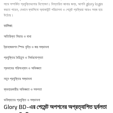
সাথে সম্পর্কিত প্রযুক্তিগুলোর বিশ্লেষণ। বিস্তারিত জানার জন্য, আপনি glory login
করতে পারেন, যেখানে ক্যাসিনো অ্যাকাউন্ট পরিচালনা ও পেমেন্ট প্রক্রিয়া আরও সহজ হয়ে
উঠেছে।
তালিকা:
অতিরিক্ত ফিচার ও বাধা
ট্রানজেকশন স্পিড বৃদ্ধি ও জয় সম্ভাবনা
প্রযুক্তির বৈচিত্র্য ও নির্ভরযোগ্যতা
প্রভাবের পরিসংখ্যান ও অভিজ্ঞতা
নতুন প্রযুক্তির সম্ভাবনা
ব্যবহারকারীর অভিজ্ঞতা ও সফলতা
ভবিষ্যতের প্রযুক্তি ও সম্ভাবনা
Glory BD-এর পেমেন্ট অপশনের অপ্রত্যাশিত দুর্বলতা