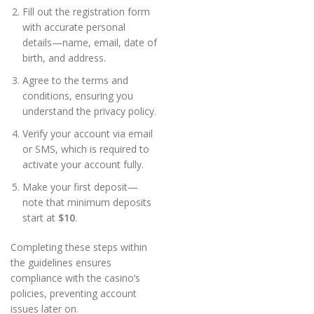
Fill out the registration form
with accurate personal
details—name, email, date of
birth, and address.
Agree to the terms and
conditions, ensuring you
understand the privacy policy.
Verify your account via email
or SMS, which is required to
activate your account fully.
Make your first deposit—
note that minimum deposits
start at
$10
.
Completing these steps within
the guidelines ensures
compliance with the casino’s
policies, preventing account
issues later on.