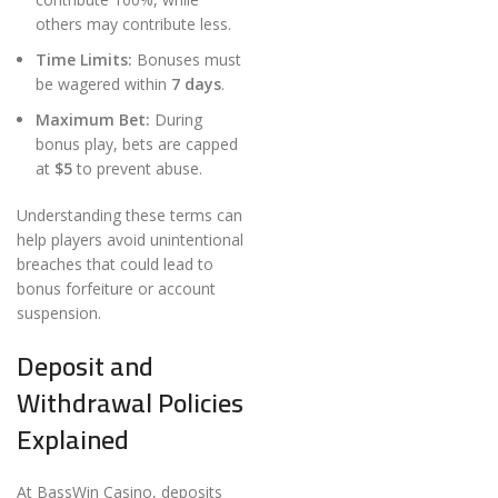
others may contribute less.
Time Limits:
Bonuses must
be wagered within
7 days
.
Maximum Bet:
During
bonus play, bets are capped
at
$5
to prevent abuse.
Understanding these terms can
help players avoid unintentional
breaches that could lead to
bonus forfeiture or account
suspension.
Deposit and
Withdrawal Policies
Explained
At BassWin Casino, deposits