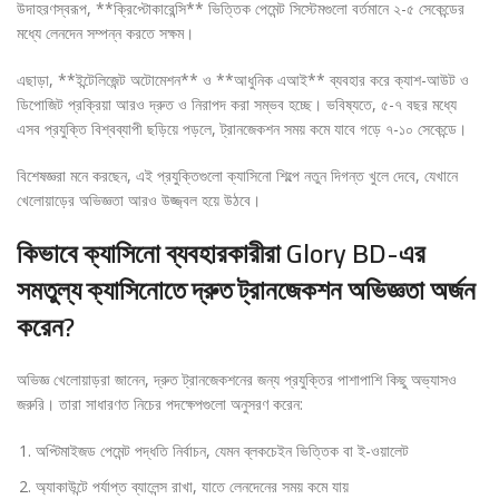
উদাহরণস্বরূপ, **ক্রিপ্টোকারেন্সি** ভিত্তিক পেমেন্ট সিস্টেমগুলো বর্তমানে ২-৫ সেকেন্ডের
মধ্যে লেনদেন সম্পন্ন করতে সক্ষম।
এছাড়া, **ইন্টেলিজেন্ট অটোমেশন** ও **আধুনিক এআই** ব্যবহার করে ক্যাশ-আউট ও
ডিপোজিট প্রক্রিয়া আরও দ্রুত ও নিরাপদ করা সম্ভব হচ্ছে। ভবিষ্যতে, ৫-৭ বছর মধ্যে
এসব প্রযুক্তি বিশ্বব্যাপী ছড়িয়ে পড়লে, ট্রানজেকশন সময় কমে যাবে গড়ে ৭-১০ সেকেন্ডে।
বিশেষজ্ঞরা মনে করছেন, এই প্রযুক্তিগুলো ক্যাসিনো শিল্পে নতুন দিগন্ত খুলে দেবে, যেখানে
খেলোয়াড়ের অভিজ্ঞতা আরও উজ্জ্বল হয়ে উঠবে।
কিভাবে ক্যাসিনো ব্যবহারকারীরা Glory BD-এর
সমতুল্য ক্যাসিনোতে দ্রুত ট্রানজেকশন অভিজ্ঞতা অর্জন
করেন?
অভিজ্ঞ খেলোয়াড়রা জানেন, দ্রুত ট্রানজেকশনের জন্য প্রযুক্তির পাশাপাশি কিছু অভ্যাসও
জরুরি। তারা সাধারণত নিচের পদক্ষেপগুলো অনুসরণ করেন:
অপ্টিমাইজড পেমেন্ট পদ্ধতি নির্বাচন, যেমন ব্লকচেইন ভিত্তিক বা ই-ওয়ালেট
অ্যাকাউন্টে পর্যাপ্ত ব্যালেন্স রাখা, যাতে লেনদেনের সময় কমে যায়