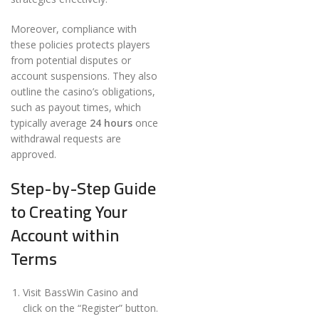
Moreover, compliance with
these policies protects players
from potential disputes or
account suspensions. They also
outline the casino’s obligations,
such as payout times, which
typically average
24 hours
once
withdrawal requests are
approved.
Step-by-Step Guide
to Creating Your
Account within
Terms
Visit BassWin Casino and
click on the “Register” button.