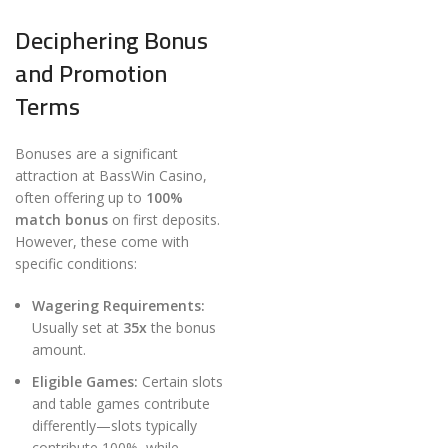
Deciphering Bonus
and Promotion
Terms
Bonuses are a significant
attraction at BassWin Casino,
often offering up to
100%
match bonus
on first deposits.
However, these come with
specific conditions:
Wagering Requirements:
Usually set at
35x
the bonus
amount.
Eligible Games:
Certain slots
and table games contribute
differently—slots typically
contribute 100%, while