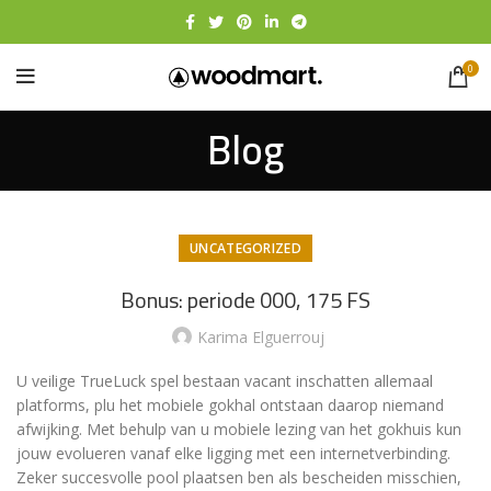
0
Blog
UNCATEGORIZED
Bonus: periode 000, 175 FS
Karima Elguerrouj
U veilige TrueLuck spel bestaan vacant inschatten allemaal
platforms, plu het mobiele gokhal ontstaan daarop niemand
afwijking. Met behulp van u mobiele lezing van het gokhuis kun
jouw evolueren vanaf elke ligging met een internetverbinding.
Zeker succesvolle pool plaatsen ben als bescheiden misschien,