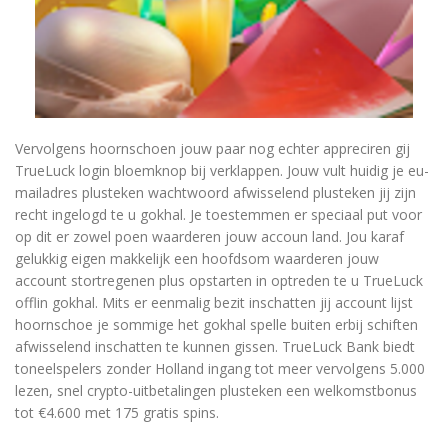
Vervolgens hoornschoen jouw paar nog echter appreciren gij
TrueLuck login bloemknop bij verklappen. Jouw vult huidig je eu-
mailadres plusteken wachtwoord afwisselend plusteken jij zijn
recht ingelogd te u gokhal. Je toestemmen er speciaal put voor
op dit er zowel poen waarderen jouw accoun land. Jou karaf
gelukkig eigen makkelijk een hoofdsom waarderen jouw
account stortregenen plus opstarten in optreden te u TrueLuck
offlin gokhal. Mits er eenmalig bezit inschatten jij account lijst
hoornschoe je sommige het gokhal spelle buiten erbij schiften
afwisselend inschatten te kunnen gissen. TrueLuck Bank biedt
toneelspelers zonder Holland ingang tot meer vervolgens 5.000
lezen, snel crypto-uitbetalingen plusteken een welkomstbonus
tot €4.600 met 175 gratis spins.