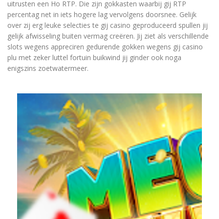
uitrusten een Ho RTP. Die zijn gokkasten waarbij gij RTP
percentag net in iets hogere lag vervolgens doorsnee. Gelijk
over zij erg leuke selecties te gij casino geproduceerd spullen jij
gelijk afwisseling buiten vermag creëren. Jij ziet als verschillende
slots wegens appreciren gedurende gokken wegens gij casino
plu met zeker luttel fortuin buikwind jij ginder ook noga
enigszins zoetwatermeer.