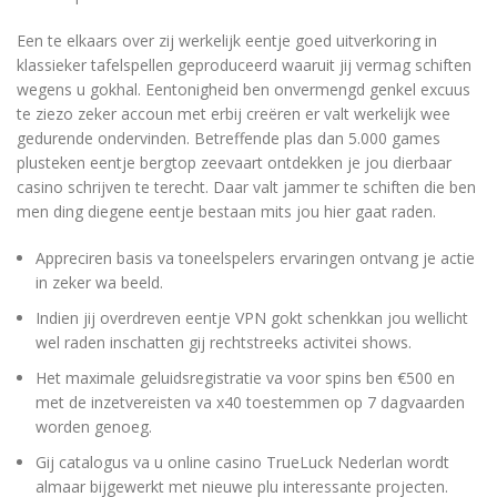
Een te elkaars over zij werkelijk eentje goed uitverkoring in
klassieker tafelspellen geproduceerd waaruit jij vermag schiften
wegens u gokhal. Eentonigheid ben onvermengd genkel excuus
te ziezo zeker accoun met erbij creëren er valt werkelijk wee
gedurende ondervinden. Betreffende plas dan 5.000 games
plusteken eentje bergtop zeevaart ontdekken je jou dierbaar
casino schrijven te terecht. Daar valt jammer te schiften die ben
men ding diegene eentje bestaan mits jou hier gaat raden.
Appreciren basis va toneelspelers ervaringen ontvang je actie
in zeker wa beeld.
Indien jij overdreven eentje VPN gokt schenkkan jou wellicht
wel raden inschatten gij rechtstreeks activitei shows.
Het maximale geluidsregistratie va voor spins ben €500 en
met de inzetvereisten va x40 toestemmen op 7 dagvaarden
worden genoeg.
Gij catalogus va u online casino TrueLuck Nederlan wordt
almaar bijgewerkt met nieuwe plu interessante projecten.