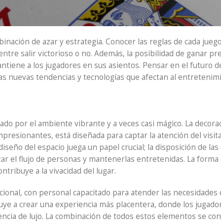
binación de azar y estrategia. Conocer las reglas de cada juego
entre salir victorioso o no. Además, la posibilidad de ganar p
ntiene a los jugadores en sus asientos. Pensar en el futuro d
as nuevas tendencias y tecnologías que afectan al entretenim
umado por el ambiente vibrante y a veces casi mágico. La decora
mpresionantes, está diseñada para captar la atención del visit
seño del espacio juega un papel crucial; la disposición de la
ar el flujo de personas y mantenerlas entretenidas. La forma
tribuye a la vivacidad del lugar.
pcional, con personal capacitado para atender las necesidades 
ye a crear una experiencia más placentera, donde los jugado
ncia de lujo. La combinación de todos estos elementos se con