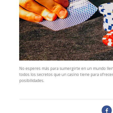
No esperes más para sumergirte en un mundo llen
todos los secretos que un casino tiene para ofrece
posibilidades.