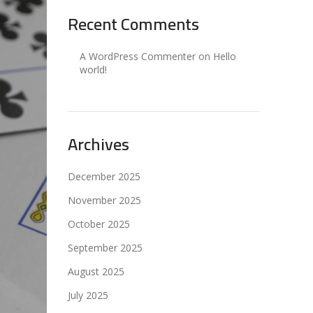
Recent Comments
A WordPress Commenter
on
Hello
world!
Archives
December 2025
November 2025
October 2025
September 2025
August 2025
July 2025