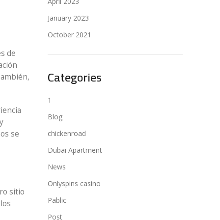
April 2023
January 2023
October 2021
es de
ación
Categories
 También,
1
iencia
Blog
y
nos se
chickenroad
Dubai Apartment
News
Onlyspins casino
o sitio
Pablic
 los
Post