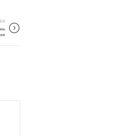
ER
знь
щее