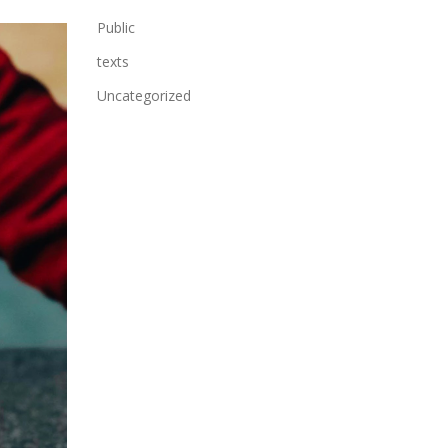
Public
texts
Uncategorized