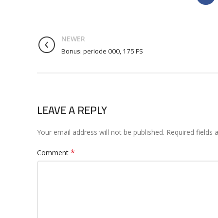
NEWER
Bonus: periode 000, 175 FS
LEAVE A REPLY
Your email address will not be published.
Required fields
*
Comment